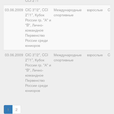
CCI 2*/1*
03.06.2009
CIC 3*/2*, CCI
Международные
взрослые
CIC
2*/1*, Кубок
спортивные
России гр. "А" и
"B", Лично-
командное
Первенство
России среди
юниоров
03.06.2009
CIC 3*/2*, CCI
Международные
взрослые
CN
2*/1*, Кубок
спортивные
России гр. "А" и
"B", Лично-
командное
Первенство
России среди
юниоров
1
2