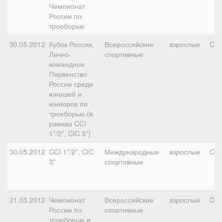
Чемпионат
России по
троеборью
30.05.2012
Кубок России,
Всероссийские
взрослые
CN
Лично-
спортивные
командное
Первенство
России среди
юношей и
юниоров по
троеборью (в
рамках CCI
1*/2*, CIC 3*)
30.05.2012
CCI 1*/2*, CIC
Международные
взрослые
CIC
3*
спортивные
21.03.2012
Чемпионат
Всероссийские
взрослые
CN
России по
спортивные
троеборью в