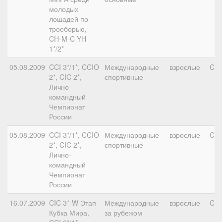
молодых
лошадей по
троеборью,
CH-M-C YH
1*/2*
05.08.2009
CCI 3*/1*, CCIO
Международные
взрослые
CC
2*, CIC 2*,
спортивные
Лично-
командный
Чемпионат
России
05.08.2009
CCI 3*/1*, CCIO
Международные
взрослые
CCI
2*, CIC 2*,
спортивные
Лично-
командный
Чемпионат
России
16.07.2009
CIC 3*-W Этап
Международные
взрослые
CCI
Кубка Мира,
за рубежом