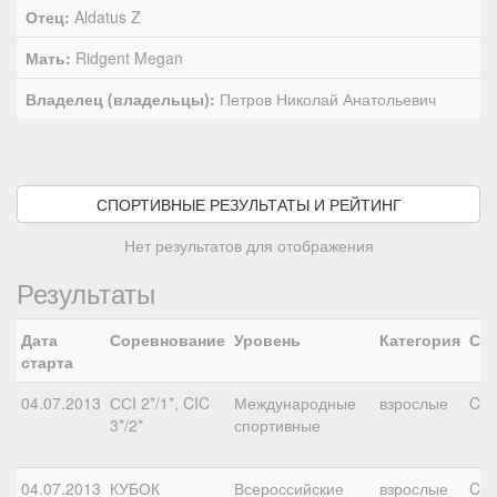
Отец:
Aldatus Z
Мать:
Ridgent Megan
Владелец (владельцы):
Петров Николай Анатольевич
СПОРТИВНЫЕ РЕЗУЛЬТАТЫ И РЕЙТИНГ
Нет результатов для отображения
Результаты
Дата
Соревнование
Уровень
Категория
Ста
старта
04.07.2013
ССI 2*/1*, CIC
Международные
взрослые
CIC
3*/2*
спортивные
04.07.2013
КУБОК
Всероссийские
взрослые
CN