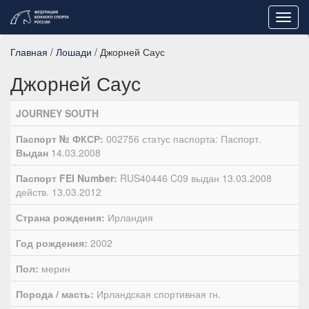
Toggl
navig
Главная
/
Лошади
/ Джорней Саус
Джорней Саус
JOURNEY SOUTH
Паспорт № ФКСР:
002756 статус паспорта: Паспорт.
Выдан
14.03.2008
Паспорт FEI Number:
RUS40446 C09 выдан 13.03.2008
действ. 13.03.2012
Страна рождения:
Ирландия
Год рождения:
2002
Пол:
мерин
Порода / масть:
Ирландская спортивная гн.