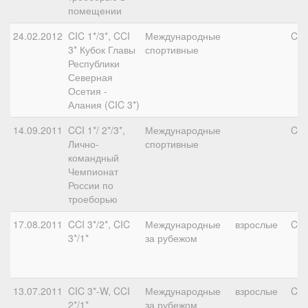
помещении
24.02.2012
CIC 1*/3*, CCI
Международные
CIC
3* Кубок Главы
спортивные
Республики
Северная
Осетия -
Алания (CIC 3*)
14.09.2011
CCI 1*/ 2*/3*,
Международные
CCI
Лично-
спортивные
командный
Чемпионат
России по
троеборью
17.08.2011
CCI 3*/2*, CIC
Международные
взрослые
CCI
3*/1*
за рубежом
13.07.2011
CIC 3*-W, CCI
Международные
взрослые
CIC
2*/1*
за рубежом