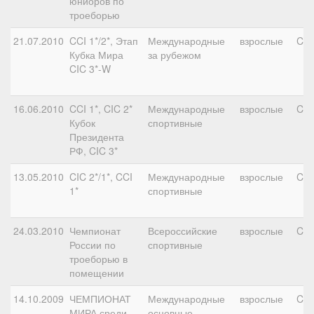
юниоров по
троеборью
21.07.2010
CCI 1*/2*, Этап
Международные
взрослые
CIC
Кубка Мира
за рубежом
CIC 3*-W
16.06.2010
CCI 1*, CIC 2*
Международные
взрослые
CIC
Кубок
спортивные
Президента
РФ, CIC 3*
13.05.2010
CIC 2*/1*, CCI
Международные
взрослые
CIC
1*
спортивные
24.03.2010
Чемпионат
Всероссийские
взрослые
CN
России по
спортивные
троеборью в
помещении
14.10.2009
ЧЕМПИОНАТ
Международные
взрослые
CCI
МИРА среди
основные