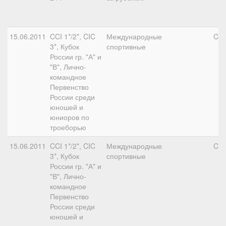
15.06.2011
CCI 1*/2*, CIC
Международные
CIC
3*, Кубок
спортивные
России гр. "А" и
"В", Лично-
командное
Первенство
России среди
юношей и
юниоров по
троеборью
15.06.2011
CCI 1*/2*, CIC
Международные
CIC
3*, Кубок
спортивные
России гр. "А" и
"В", Лично-
командное
Первенство
России среди
юношей и