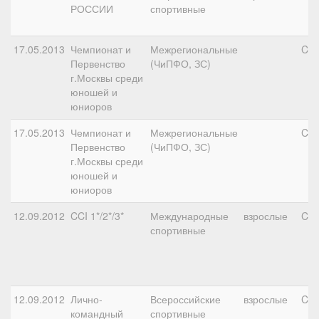
РОССИИ
спортивные
17.05.2013
Чемпионат и
Межрегиональные
CIC
Первенство
(ЧиПФО, ЗС)
г.Москвы среди
юношей и
юниоров
17.05.2013
Чемпионат и
Межрегиональные
CN
Первенство
(ЧиПФО, ЗС)
г.Москвы среди
юношей и
юниоров
12.09.2012
CCI 1*/2*/3*
Международные
взрослые
CCI
спортивные
12.09.2012
Лично-
Всероссийские
взрослые
CC
командный
спортивные