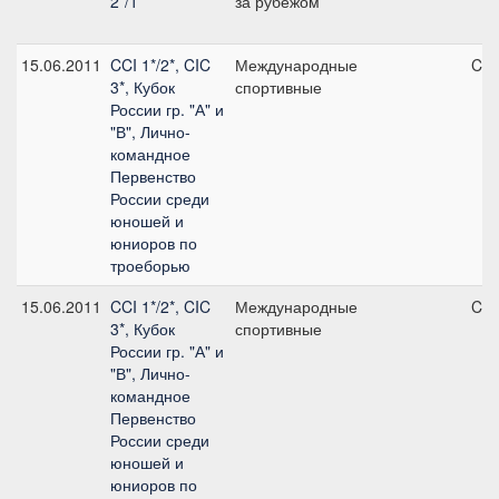
2*/1*
за рубежом
15.06.2011
CCI 1*/2*, CIC
Международные
CIC
3*, Кубок
спортивные
России гр. "А" и
"В", Лично-
командное
Первенство
России среди
юношей и
юниоров по
троеборью
15.06.2011
CCI 1*/2*, CIC
Международные
CIC
3*, Кубок
спортивные
России гр. "А" и
"В", Лично-
командное
Первенство
России среди
юношей и
юниоров по