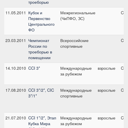
троеборью
11.05.2011
Кубок и
Межрегиональные
CN
Первенство
(ЧиПФО, ЗС)
Центрального
ФО
23.03.2011
Чемпионат
Всероссийские
CN
России по
спортивные
троеборью в
помещении
14.10.2010
CCI 3*
Международные
взрослые
CCI
за рубежом
17.08.2010
CCI 3*/2*, CIC
Международные
взрослые
CCI
3*/1*
спортивные
21.07.2010
CCI 1*/2*, Этап
Международные
взрослые
CIC
Кубка Мира
за рубежом