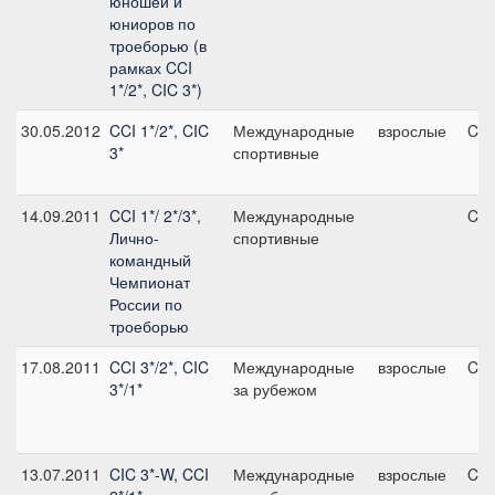
юношей и
юниоров по
троеборью (в
рамках CCI
1*/2*, CIC 3*)
30.05.2012
CCI 1*/2*, CIC
Международные
взрослые
CIC
3*
спортивные
14.09.2011
CCI 1*/ 2*/3*,
Международные
CCI
Лично-
спортивные
командный
Чемпионат
России по
троеборью
17.08.2011
CCI 3*/2*, CIC
Международные
взрослые
CCI
3*/1*
за рубежом
13.07.2011
CIC 3*-W, CCI
Международные
взрослые
CIC