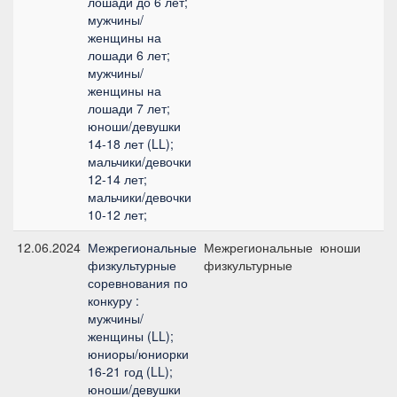
лошади до 6 лет;
мужчины/
женщины на
лошади 6 лет;
мужчины/
женщины на
лошади 7 лет;
юноши/девушки
14-18 лет (LL);
мальчики/девочки
12-14 лет;
мальчики/девочки
10-12 лет;
12.06.2024
Межрегиональные
Межрегиональные
юноши
физкультурные
физкультурные
соревнования по
конкуру :
мужчины/
женщины (LL);
юниоры/юниорки
16-21 год (LL);
юноши/девушки