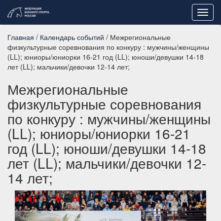
Toggl
navig
Главная
/
Календарь событий
/ Межрегиональные
физкультурные соревнования по конкуру : мужчины/женщины
(LL); юниоры/юниорки 16-21 год (LL); юноши/девушки 14-18
лет (LL); мальчики/девочки 12-14 лет;
Межрегиональные
физкультурные соревнования
по конкуру : мужчины/женщины
(LL); юниоры/юниорки 16-21
год (LL); юноши/девушки 14-18
лет (LL); мальчики/девочки 12-
14 лет;