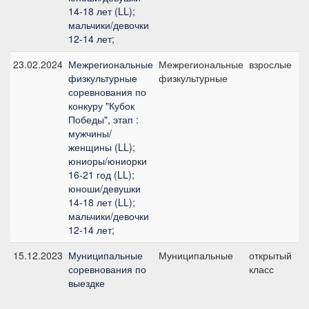
14-18 лет (LL);
мальчики/девочки
12-14 лет;
23.02.2024
Межрегиональные
Межрегиональные
взрослые
физкультурные
физкультурные
соревнования по
конкуру "Кубок
Победы", этап :
мужчины/
женщины (LL);
юниоры/юниорки
16-21 год (LL);
юноши/девушки
14-18 лет (LL);
мальчики/девочки
12-14 лет;
15.12.2023
Муниципальные
Муниципальные
открытый
соревнования по
класс
выездке