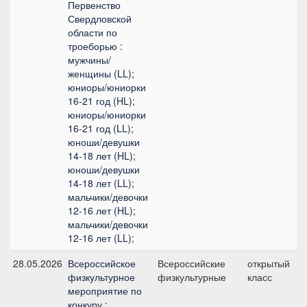
Первенство
Свердловской
области по
троеборью :
мужчины/
женщины (LL);
юниоры/юниорки
16-21 год (HL);
юниоры/юниорки
16-21 год (LL);
юноши/девушки
14-18 лет (HL);
юноши/девушки
14-18 лет (LL);
мальчики/девочки
12-16 лет (HL);
мальчики/девочки
12-16 лет (LL);
28.05.2026
Всероссийское
Всероссийские
открытый
физкультурное
физкультурные
класс
мероприятие по
конкуру :