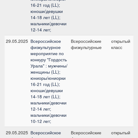
16-21 год (LL);
юноши/девушки
14-18 лет (LL);
мальчики/девочки
12-14 лет;
29.05.2025
Всероссийское
Всероссийские
открытый
физкультурное
физкультурные
класс
мероприятие по
конкуру "Гордость
Урала" : мужчины/
женщины (LL);
юниоры/юниорки
16-21 год (LL);
юноши/девушки
14-18 лет (LL);
мальчики/девочки
12-14 лет;
мальчики/девочки
10-12 лет;
29.05.2025
Всероссийское
Всероссийские
открытый