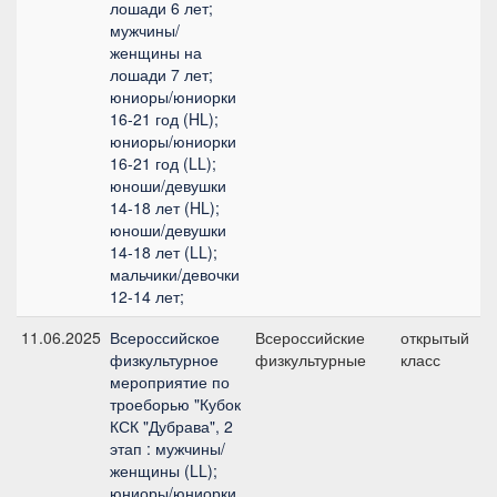
лошади 6 лет;
мужчины/
женщины на
лошади 7 лет;
юниоры/юниорки
16-21 год (HL);
юниоры/юниорки
16-21 год (LL);
юноши/девушки
14-18 лет (HL);
юноши/девушки
14-18 лет (LL);
мальчики/девочки
12-14 лет;
11.06.2025
Всероссийское
Всероссийские
открытый
физкультурное
физкультурные
класс
мероприятие по
троеборью "Кубок
КСК "Дубрава", 2
этап : мужчины/
женщины (LL);
юниоры/юниорки