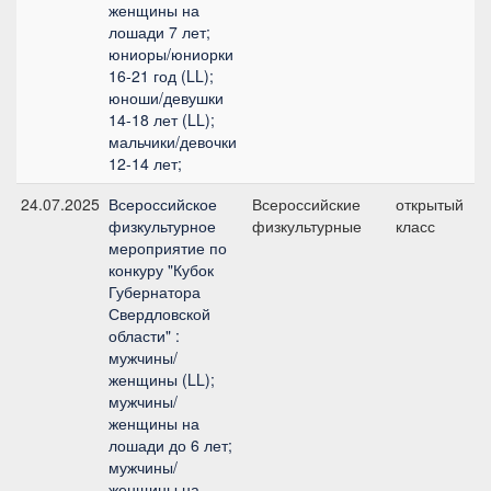
женщины на
лошади 7 лет;
юниоры/юниорки
16-21 год (LL);
юноши/девушки
14-18 лет (LL);
мальчики/девочки
12-14 лет;
24.07.2025
Всероссийское
Всероссийские
открытый
физкультурное
физкультурные
класс
мероприятие по
конкуру "Кубок
Губернатора
Свердловской
области" :
мужчины/
женщины (LL);
мужчины/
женщины на
лошади до 6 лет;
мужчины/
женщины на