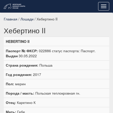
Toggl
navig
Главная
/
Лошади
/ Хебертино II
Хебертино II
HEBERTINO II
Паспорт № ФКСР:
022886 статус паспорта: Паспорт.
Выдан
30.05.2022
Страна рождения:
Польша
Год рождения:
2017
Пол:
мерин
Порода / масть:
Польская теплокровная гн.
Отец:
Каретино К
Мать:
Гебе