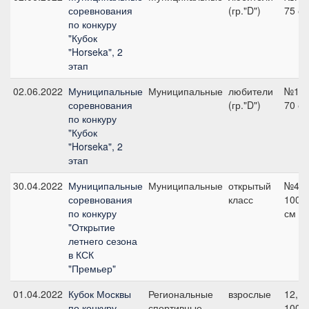
соревнования
(гр."D")
75 с
по конкуру
"Кубок
"Horseka", 2
этап
02.06.2022
Муниципальные
Муниципальные
любители
№1,
соревнования
(гр."D")
70 с
по конкуру
"Кубок
"Horseka", 2
этап
30.04.2022
Муниципальные
Муниципальные
открытый
№4,
соревнования
класс
100
по конкуру
см
"Открытие
летнего сезона
в КСК
"Премьер"
01.04.2022
Кубок Москвы
Региональные
взрослые
12,
по конкуру
спортивные
100