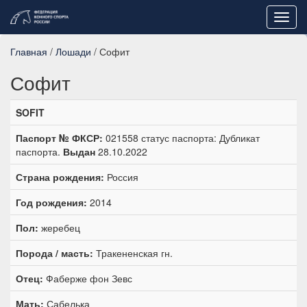
Toggl
navig
Главная
/
Лошади
/ Софит
Софит
SOFIT
Паспорт № ФКСР:
021558 статус паспорта: Дубликат
паспорта.
Выдан
28.10.2022
Страна рождения:
Россия
Год рождения:
2014
Пол:
жеребец
Порода / масть:
Тракененская гн.
Отец:
Фаберже фон Зевс
Мать:
Сабелька