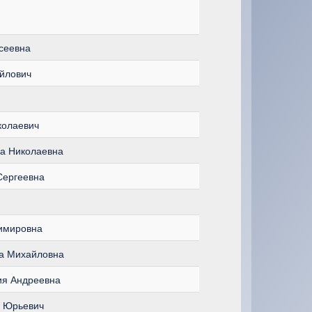
сеевна
йлович
колаевич
а Николаевна
Сергеевна
димировна
на Михайловна
ия Андреевна
р Юрьевич