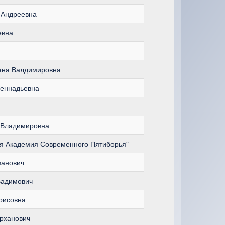
 Андреевна
евна
ана Валдимировна
Геннадьевна
 Владимировна
я Академия Современного Пятиборья"
ванович
Вадимович
рисовна
рханович