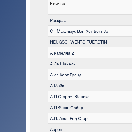
Кличка
Раскрас
C - Mаксимус Ван Хет Бокт Зет
NEUGSCHWENTS FUERSTIN
А Капелла 2
А Ла Шанель
А ля Карт Гранд
А Майк
А П Старлет Феникс
А П Флеш Файер
А.П. Авон Ред Стар
Аарон