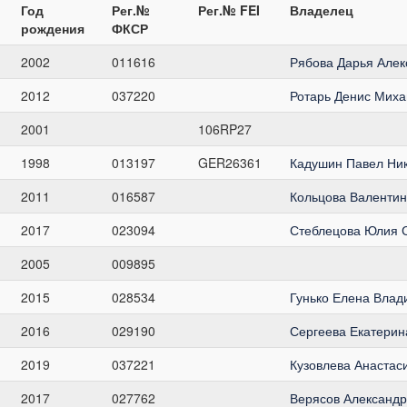
Год
Рег.№
Рег.№ FEI
Владелец
рождения
ФКСР
2002
011616
Рябова Дарья Алек
2012
037220
Ротарь Денис Миха
2001
106RP27
1998
013197
GER26361
Кадушин Павел Ни
2011
016587
Кольцова Валентин
2017
023094
Стеблецова Юлия 
2005
009895
2015
028534
Гунько Елена Вла
2016
029190
Сергеева Екатери
2019
037221
Кузовлева Анастас
2017
027762
Верясов Александ