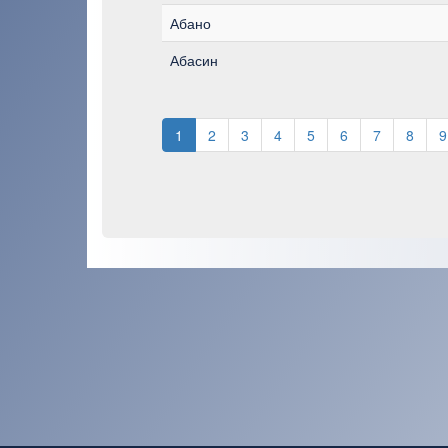
Абано
Абасин
1
2
3
4
5
6
7
8
9