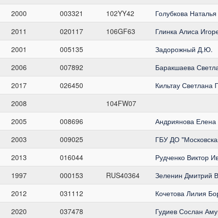
2000
003321
102YY42
Голубкова Наталья
2011
020117
106GF63
Глинка Алиса Игор
2001
005135
Задорожный Д.Ю.
2006
007892
Баракшаева Светл
2017
026450
Кильтау Светлана 
2008
104FW07
2005
008696
Андриянова Елена
2003
009025
ГБУ ДО "Московска
2013
016044
Рудченко Виктор И
1997
000153
RUS40364
Зеленин Дмитрий 
2012
031112
Кочетова Лилия Бо
2020
037478
Гудиев Сослан Аму