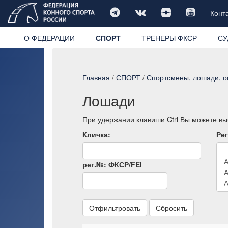
Конт
О ФЕДЕРАЦИИ
СПОРТ
ТРЕНЕРЫ ФКСР
СУ
Главная
/
СПОРТ
/
Спортсмены, лошади, 
Лошади
При удержании клавиши Ctrl Вы можете выб
Кличка:
Рег
рег.№: ФКСР/FEI
Отфильтровать
Сбросить