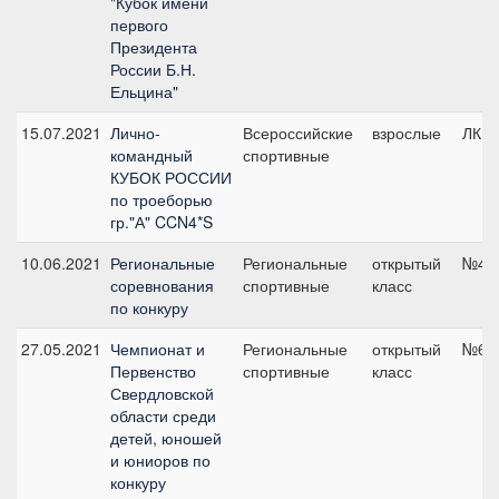
"Кубок имени
первого
Президента
России Б.Н.
Ельцина"
15.07.2021
Лично-
Всероссийские
взрослые
ЛК10
командный
спортивные
КУБОК РОССИИ
по троеборью
гр."А" CCN4*S
10.06.2021
Региональные
Региональные
открытый
№4, 
соревнования
спортивные
класс
по конкуру
27.05.2021
Чемпионат и
Региональные
открытый
№6, 
Первенство
спортивные
класс
Свердловской
области среди
детей, юношей
и юниоров по
конкуру