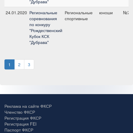
"Дубрава"
24.01.2020
Региональные
Региональные
юноши
№7, 
соревнования
спортивные
по конкуру
"Рождественский
Кубок КСК
"Дубрава"
1
2
3
Реклама на сайте ФКСР
Членство ФКСР
Регистрация ФКСР
Регистрация FEI
Паспорт ФКСР