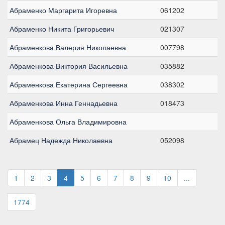
Абраменко Маргарита Игоревна
061202
Абраменко Никита Григорьевич
021307
Абраменкова Валерия Николаевна
007798
Абраменкова Виктория Васильевна
035882
Абраменкова Екатерина Сергеевна
038302
Абраменкова Инна Геннадьевна
018473
Абраменкова Ольга Владимировна
Абрамец Надежда Николаевна
052098
1
2
3
4
5
6
7
8
9
10
...
1774