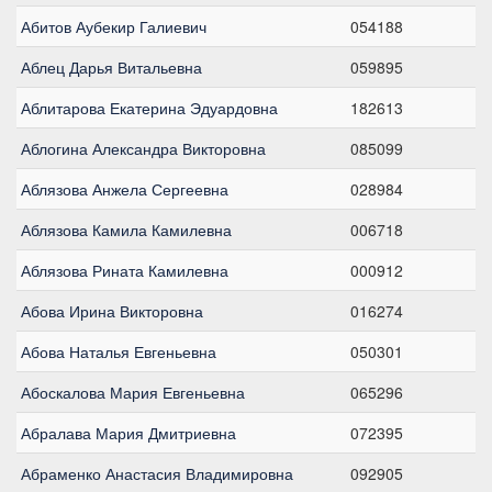
Абитов Аубекир Галиевич
054188
Аблец Дарья Витальевна
059895
Аблитарова Екатерина Эдуардовна
182613
Аблогина Александра Викторовна
085099
Аблязова Анжела Сергеевна
028984
Аблязова Камила Камилевна
006718
Аблязова Рината Камилевна
000912
Абова Ирина Викторовна
016274
Абова Наталья Евгеньевна
050301
Абоскалова Мария Евгеньевна
065296
Абралава Мария Дмитриевна
072395
Абраменко Анастасия Владимировна
092905