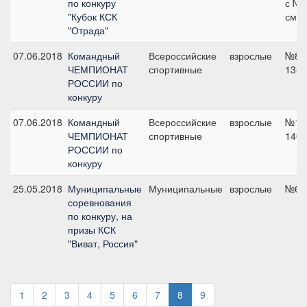
по конкуру
с № 
"Кубок КСК
см
"Отрада"
07.06.2018
Командный
Всероссийские
взрослые
№8а 
ЧЕМПИОНАТ
спортивные
135 
РОССИИ по
конкуру
07.06.2018
Командный
Всероссийские
взрослые
№12а
ЧЕМПИОНАТ
спортивные
140 
РОССИИ по
конкуру
25.05.2018
Муниципальные
Муниципальные
взрослые
№6, 
соревнования
по конкуру, на
призы КСК
"Виват, Россия"
1
2
3
4
5
6
7
8
9