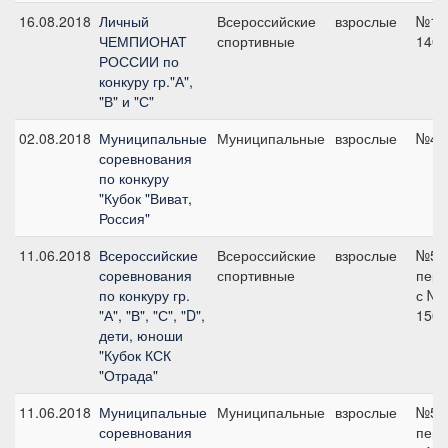
16.08.2018
Личный
Всероссийские
взрослые
№16 
ЧЕМПИОНАТ
спортивные
140 
РОССИИ по
конкуру гр."А",
"В" и "С"
02.08.2018
Муниципальные
Муниципальные
взрослые
№4, 
соревнования
по конкуру
"Кубок "Виват,
Россия"
11.06.2018
Всероссийские
Всероссийские
взрослые
№5 г
соревнования
спортивные
пере
по конкуру гр.
с №1
"А", "В", "С", "D",
150 
дети, юноши
"Кубок КСК
"Отрада"
11.06.2018
Муниципальные
Муниципальные
взрослые
№5
соревнования
пере