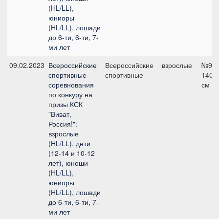
(HL/LL),
юниоры
(HL/LL), лошади
до 6-ти, 6-ти, 7-
ми лет
09.02.2023
Всероссийские
Всероссийские
взрослые
№9,
спортивные
спортивные
140
соревнования
см
по конкуру на
призы КСК
"Виват,
Россия!":
взрослые
(HL/LL), дети
(12-14 и 10-12
лет), юноши
(HL/LL),
юниоры
(HL/LL), лошади
до 6-ти, 6-ти, 7-
ми лет