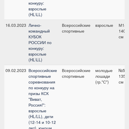
конкуру:
взрослые
(HL\LL)
16.03.2023
Лично-
Всероссийские
взрослые
М140
командный
спортивные
140
КУБОК
см
РОССИИ по
конкуру:
взрослые
(HL\LL)
09.02.2023
Всероссийские
Всероссийские
молодые
№5,
спортивные
спортивные
лошади
135
соревнования
(гр."С")
см
по конкуру на
призы КСК
"Виват,
Россия!":
взрослые
(HL/LL), дети
(12-14 и 10-12
лет), юноши