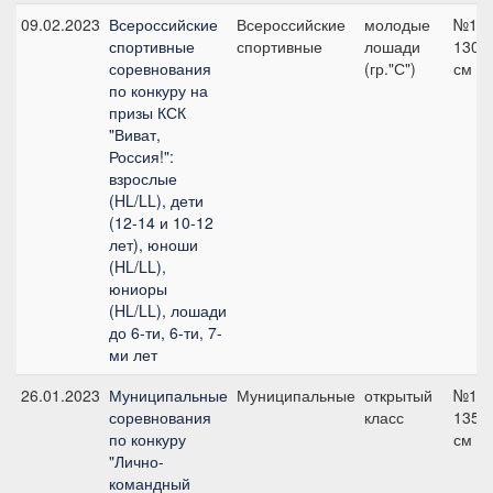
09.02.2023
Всероссийские
Всероссийские
молодые
№1,
спортивные
спортивные
лошади
130
соревнования
(гр."С")
см
по конкуру на
призы КСК
"Виват,
Россия!":
взрослые
(HL/LL), дети
(12-14 и 10-12
лет), юноши
(HL/LL),
юниоры
(HL/LL), лошади
до 6-ти, 6-ти, 7-
ми лет
26.01.2023
Муниципальные
Муниципальные
открытый
№12,
соревнования
класс
135
по конкуру
см
"Лично-
командный