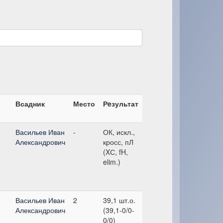
Всадник
Место
Рeзультат
Васильев Иван
-
ОК, искл.,
Александрович
кросс, пЛ
(XС, fH,
elim.)
Васильев Иван
2
39,1 шт.о.
Александрович
(39,1-0/0-
0/0)