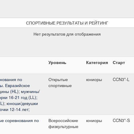
СПОРТИВНЫЕ РЕЗУЛЬТАТЫ И РЕЙТИНГ
Нет результатов для отображения
Уровень
Категория
Старт
нования по
Открытые
юниоры
CCN3*-L
ы. Евразийское
спортивные
щины (HL); мужчины/
ки 16-21 год (LL);
HL); юноши/девушки
очки 12-14 лет;
ые соревнования по
Всероссийские
юниоры
CCN3*-S
физкультурные