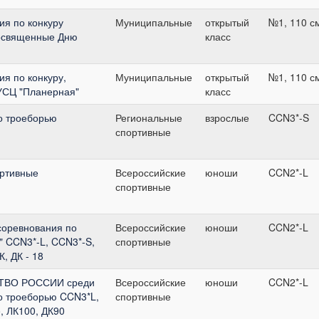
я по конкуру
Муниципальные
открытый
№1, 110 с
посвященные Дню
класс
я по конкуру,
Муниципальные
открытый
№1, 110 с
УСЦ "Планерная"
класс
о троеборью
Региональные
взрослые
CCN3*-S
спортивные
ортивные
Всероссийские
юноши
CCN2*-L
спортивные
соревнования по
Всероссийские
юноши
CCN2*-L
" CCN3*-L, CCN3*-S,
спортивные
, ДК - 18
СТВО РОССИИ среди
Всероссийские
юноши
CCN2*-L
о троеборью CCN3*L,
спортивные
, ЛК100, ДК90