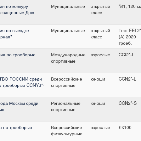
я по конкуру
Муниципальные
открытый
№1, 120 с
посвященные Дню
класс
ия по выездке
Муниципальные
открытый
Тест FEI 2
рная"
класс
(А) 2020
троеб.
ия по троеборью
Международные
взрослые
CCI2*-L
спортивные
СТВО РОССИИ среди
Всероссийские
юноши
CCN2*-L
о троеборью CCNY3*-
спортивные
рода Москвы среди
Региональные
юноши
CCN2*-S
ью
спортивные
я по троеборью
Всероссийские
взрослые
ЛК100
физкультурные