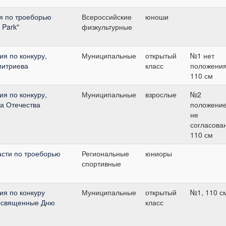
я по троеборью
Всероссийские
юноши
 Park"
физкультурные
я по конкуру,
Муниципальные
открытый
№1 нет
митриева
класс
положения
110 см
я по конкуру,
Муниципальные
взрослые
№2
а Отечества
положени
не
согласова
110 см
асти по троеборью
Региональные
юниоры
спортивные
я по конкуру
Муниципальные
открытый
№1, 110 с
посвященные Дню
класс