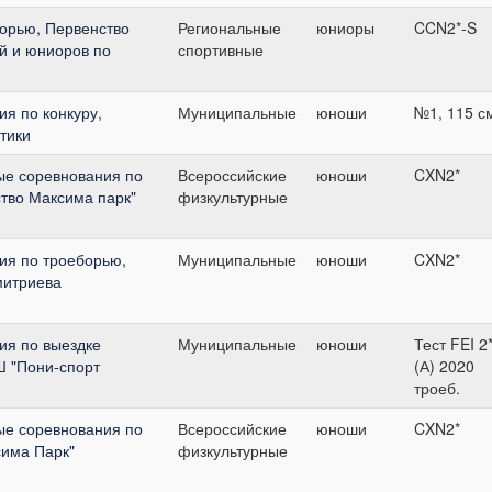
орью, Первенство
Региональные
юниоры
CCN2*-S
й и юниоров по
спортивные
я по конкуру,
Муниципальные
юноши
№1, 115 с
тики
ые соревнования по
Всероссийские
юноши
CXN2*
тво Максима парк"
физкультурные
ия по троеборью,
Муниципальные
юноши
CXN2*
митриева
ия по выездке
Муниципальные
юноши
Тест FEI 2
 "Пони-спорт
(А) 2020
троеб.
ые соревнования по
Всероссийские
юноши
CXN2*
има Парк"
физкультурные