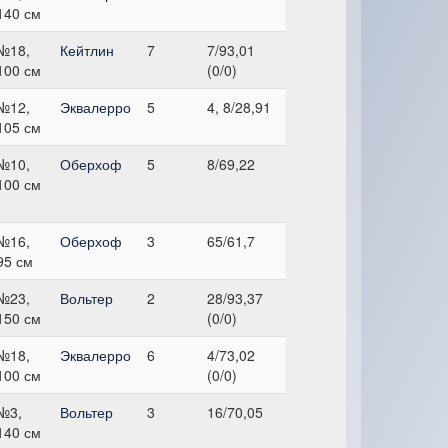
140 см
№18,
Кейтлин
7
7/93,01
100 см
(0/0)
№12,
Эквалерро
5
4, 8/28,91
105 см
№10,
Оберхоф
5
8/69,22
100 см
№16,
Оберхоф
3
65/61,7
95 см
№23,
Вольтер
2
28/93,37
150 см
(0/0)
№18,
Эквалерро
6
4/73,02
100 см
(0/0)
№3,
Вольтер
3
16/70,05
140 см