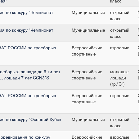
рая"
класс
я по конкуру "Чемпионат
Муниципальные
открытый
класс
я по конкуру "Чемпионат
Муниципальные
открытый
класс
АТ РОССИИ по троеборью
Всероссийские
взрослые
спортивные
борью: лошади до 6-ти лет
Всероссийские
молодые
L, лошади 7 лет CCN3*S
спортивные
лошади
(гр."C")
АТ РОССИИ по троеборью
Всероссийские
взрослые
спортивные
я по конкуру "Осенний Кубок
Муниципальные
открытый
класс
соревнования по конкуру
Всероссийские
взрослые