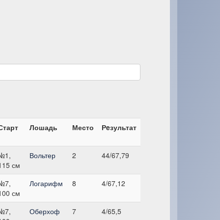
Старт
Лошадь
Место
Рeзультат
№1,
Вольтер
2
44/67,79
115 см
№7,
Логарифм
8
4/67,12
100 см
№7,
Оберхоф
7
4/65,5