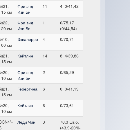
№21,
Фри энд
11
4, 0/41,42
115 см
Изи Би
№22,
Фри энд
1
0/75,17
120 см
Изи Би
(0/44,54)
№10,
Эквалерро
4
0/70,71
100 см
№21,
Кейтлин
14
8, 4/39,86
115 см
№20,
Фри энд
2
0/65,29
110 см
Изи Би
№21,
Гебертина
6
0, 0/41,19
115 см
№20,
Кейтлин
6
0/73,61
110 см
CCN4*-
Леди Чин
3
70,3 шт.о.
S
(43,9-20/0-