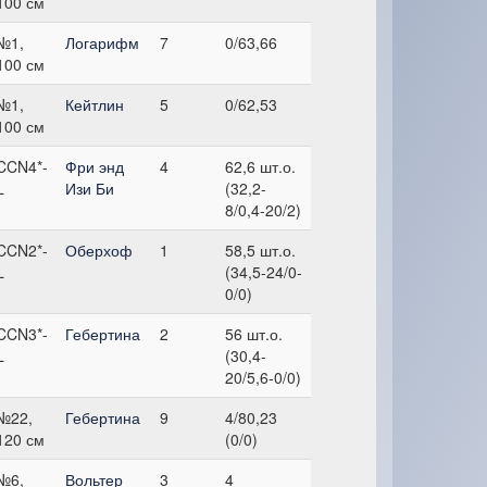
100 см
№1,
Логарифм
7
0/63,66
100 см
№1,
Кейтлин
5
0/62,53
100 см
CCN4*-
Фри энд
4
62,6 шт.о.
L
Изи Би
(32,2-
8/0,4-20/2)
CCN2*-
Оберхоф
1
58,5 шт.о.
L
(34,5-24/0-
0/0)
CCN3*-
Гебертина
2
56 шт.о.
L
(30,4-
20/5,6-0/0)
№22,
Гебертина
9
4/80,23
120 см
(0/0)
№6,
Вольтер
3
4