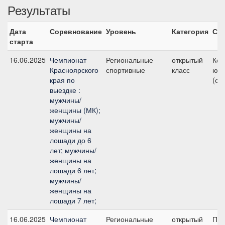
Результаты
Дата
Соревнование
Уровень
Категория
Ста
старта
16.06.2025
Чемпионат
Региональные
открытый
Ком
Красноярского
спортивные
класс
юно
края по
(от
выездке :
мужчины/
женщины (МК);
мужчины/
женщины на
лошади до 6
лет; мужчины/
женщины на
лошади 6 лет;
мужчины/
женщины на
лошади 7 лет;
16.06.2025
Чемпионат
Региональные
открытый
Пре