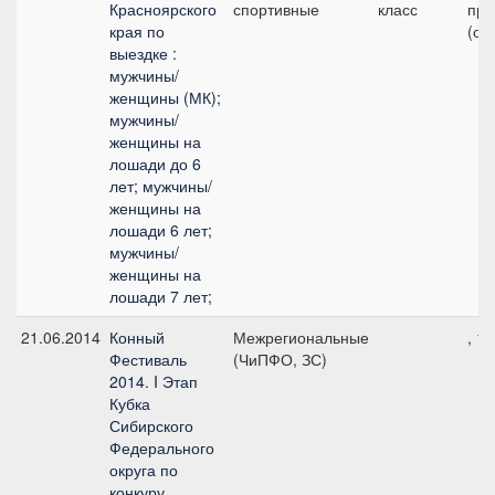
Красноярского
спортивные
класс
при
края по
(от
выездке :
мужчины/
женщины (МК);
мужчины/
женщины на
лошади до 6
лет; мужчины/
женщины на
лошади 6 лет;
мужчины/
женщины на
лошади 7 лет;
21.06.2014
Конный
Межрегиональные
, 1
Фестиваль
(ЧиПФО, ЗС)
2014. I Этап
Кубка
Сибирского
Федерального
округа по
конкуру