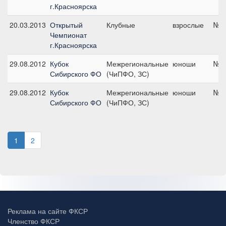
г.Красноярска
20.03.2013
Открытый
Клубные
взрослые
№1,
Чемпионат
г.Красноярска
29.08.2012
Кубок
Межрегиональные
юноши
№4,
Сибирского ФО
(ЧиПФО, ЗС)
29.08.2012
Кубок
Межрегиональные
юноши
№6,
Сибирского ФО
(ЧиПФО, ЗС)
1
2
Реклама на сайте ФКСР
Членство ФКСР