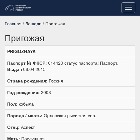
Toggl
navig
Главная
/
Лошади
/ Пригожая
Пригожая
PRIGOZHAYA
Паспорт № ФКСР:
014420 статус паспорта: Паспорт.
Выдан
08.04.2015
Страна рождения:
Россия
Год рождения:
2008
Пол:
кобыла
Порода / масть:
Орловская рысистая сер.
Отец:
Аспект
Мать:
Послушная