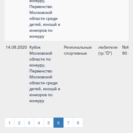
конкуру,
Первенство
Московской
области среди
детей, юношй и
юниоров по
конкуру
14.08.2020
Кубок
Региональные
любители
№4,
Московской
спортивные
(гр."D")
80 с
области по
конкуру,
Первенство
Московской
области среди
детей, юношй и
юниоров по
конкуру
1
2
3
4
5
6
7
8