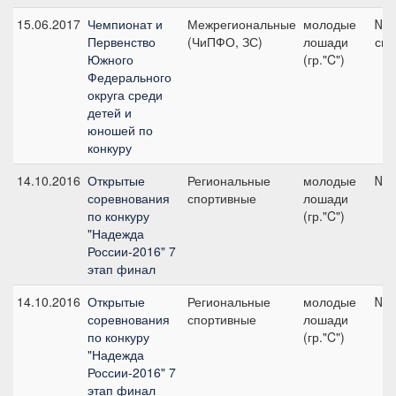
15.06.2017
Чемпионат и
Межрегиональные
молодые
№2а
Первенство
(ЧиПФО, ЗС)
лошади
см
Южного
(гр."C")
Федерального
округа среди
детей и
юношей по
конкуру
14.10.2016
Открытые
Региональные
молодые
№3,
соревнования
спортивные
лошади
по конкуру
(гр."C")
"Надежда
России-2016" 7
этап финал
14.10.2016
Открытые
Региональные
молодые
№1,
соревнования
спортивные
лошади
по конкуру
(гр."C")
"Надежда
России-2016" 7
этап финал