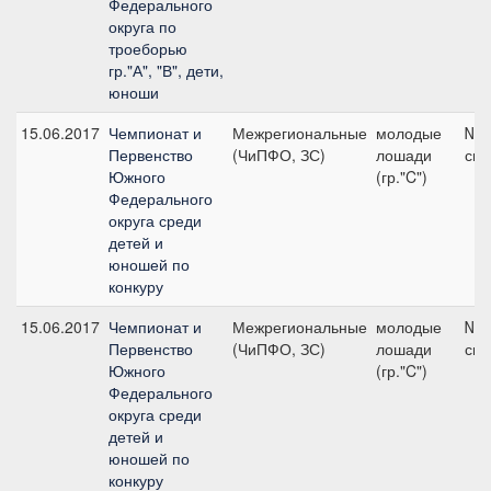
Федерального
округа по
троеборью
гр."А", "В", дети,
юноши
15.06.2017
Чемпионат и
Межрегиональные
молодые
№8а
Первенство
(ЧиПФО, ЗС)
лошади
см
Южного
(гр."C")
Федерального
округа среди
детей и
юношей по
конкуру
15.06.2017
Чемпионат и
Межрегиональные
молодые
№5а
Первенство
(ЧиПФО, ЗС)
лошади
см
Южного
(гр."C")
Федерального
округа среди
детей и
юношей по
конкуру