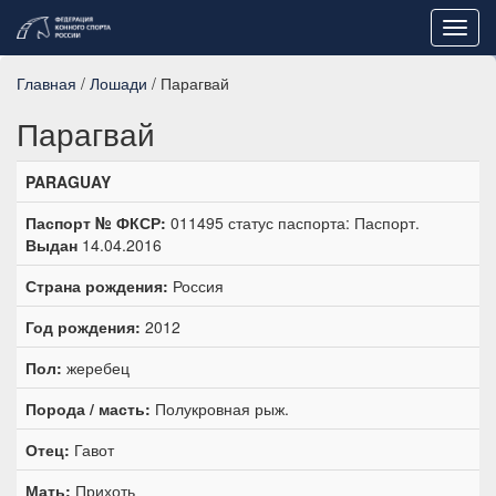
Toggl
navig
Главная
/
Лошади
/ Парагвай
Парагвай
PARAGUAY
Паспорт № ФКСР:
011495 статус паспорта: Паспорт.
Выдан
14.04.2016
Страна рождения:
Россия
Год рождения:
2012
Пол:
жеребец
Порода / масть:
Полукровная рыж.
Отец:
Гавот
Мать:
Прихоть