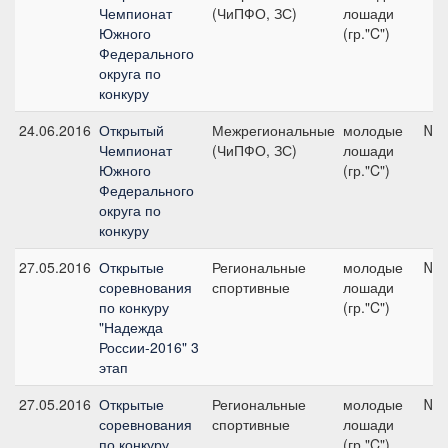
Чемпионат
(ЧиПФО, ЗС)
лошади
Южного
(гр."C")
Федерального
округа по
конкуру
24.06.2016
Открытый
Межрегиональные
молодые
№2,
Чемпионат
(ЧиПФО, ЗС)
лошади
Южного
(гр."C")
Федерального
округа по
конкуру
27.05.2016
Открытые
Региональные
молодые
№1,
соревнования
спортивные
лошади
по конкуру
(гр."C")
"Надежда
России-2016" 3
этап
27.05.2016
Открытые
Региональные
молодые
№3,
соревнования
спортивные
лошади
по конкуру
(гр."C")