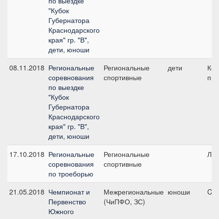
по выездке
"Кубок
Губернатора
Краснодарского
края" гр. "В",
дети, юноши
08.11.2018
Региональные
Региональные
дети
Ко
соревнования
спортивные
при
по выездке
"Кубок
Губернатора
Краснодарского
края" гр. "В",
дети, юноши
17.10.2018
Региональные
Региональные
ЛК
соревнования
спортивные
по троеборью
21.05.2018
Чемпионат и
Межрегиональные
юноши
CC
Первенство
(ЧиПФО, ЗС)
Южного