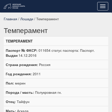
Toggl
navig
Главная
/
Лошади
/ Темперамент
Темперамент
TEMPERAMENT
Паспорт № ФКСР:
011654 статус паспорта: Паспорт.
Выдан
14.12.2016
Страна рождения:
Россия
Год рождения:
2011
Пол:
мерин
Порода / масть:
Полукровная гн.
Отец:
Тайфун
Мать:
Аскада