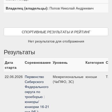
Владелец (владельцы):
Попов Николай Андреевич
СПОРТИВНЫЕ РЕЗУЛЬТАТЫ И РЕЙТИНГ
Нет результатов для отображения
Результаты
Дата
Соревнование
Уровень
Категория
Ста
старта
22.06.2026
Первенство
Межрегиональные
юноши
Т2*
Сибирского
(ЧиПФО, ЗС)
Федерального
округа по
троеборью :
юниоры/
юниорки 16-21
год (HL);