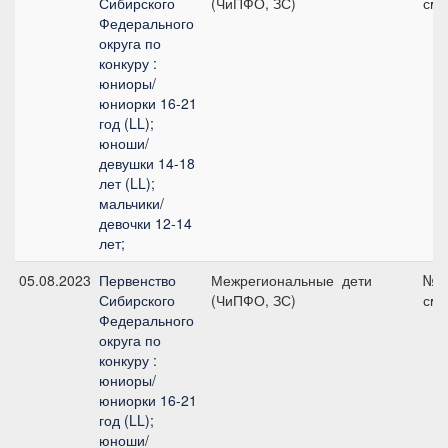
Сибирского
(ЧиПФО, ЗС)
см
Федерального
округа по
конкуру :
юниоры/
юниорки 16-21
год (LL);
юноши/
девушки 14-18
лет (LL);
мальчики/
девочки 12-14
лет;
05.08.2023
Первенство
Межрегиональные
дети
№3,
Сибирского
(ЧиПФО, ЗС)
см
Федерального
округа по
конкуру :
юниоры/
юниорки 16-21
год (LL);
юноши/