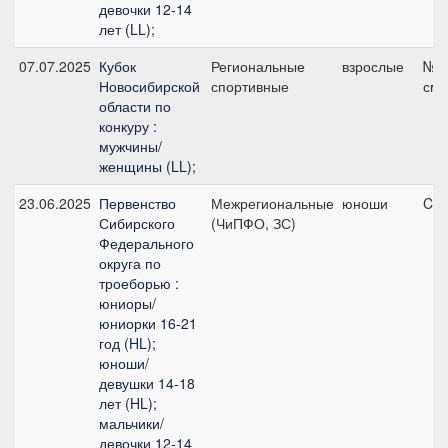
девочки 12-14
лет (LL);
07.07.2025
Кубок
Региональные
взрослые
№5,
Новосибирской
спортивные
см
области по
конкуру :
мужчины/
женщины (LL);
23.06.2025
Первенство
Межрегиональные
юноши
CCN
Сибирского
(ЧиПФО, ЗС)
Федерального
округа по
троеборью :
юниоры/
юниорки 16-21
год (HL);
юноши/
девушки 14-18
лет (HL);
мальчики/
девочки 12-14