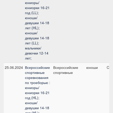
юниоры/
юниорки 16-21
год (LL);
юноши/
девушки 14-18
лет (HL);
юноши/
девушки 14-18
лет (LL);
мальчики/
девочки 12-14
лет;
25.06.2024
Всероссийские
Всероссийские
юноши
CCN
спортивные
спортивные
соревнования
по троеборью :
юниоры/
юниорки 16-21
год (HL);
юноши/
девушки 14-18
лет (HL);