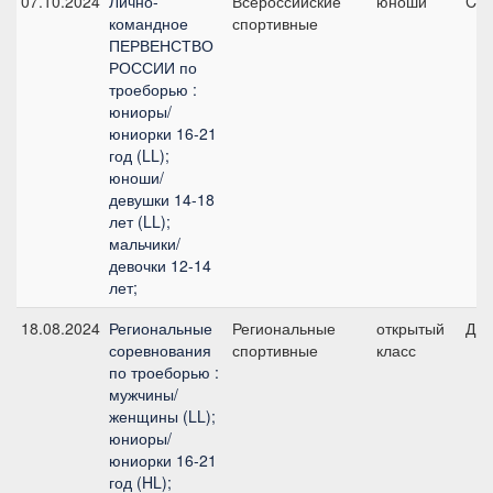
07.10.2024
Лично-
Всероссийские
юноши
CCN
командное
спортивные
ПЕРВЕНСТВО
РОССИИ по
троеборью :
юниоры/
юниорки 16-21
год (LL);
юноши/
девушки 14-18
лет (LL);
мальчики/
девочки 12-14
лет;
18.08.2024
Региональные
Региональные
открытый
ДК9
соревнования
спортивные
класс
по троеборью :
мужчины/
женщины (LL);
юниоры/
юниорки 16-21
год (HL);