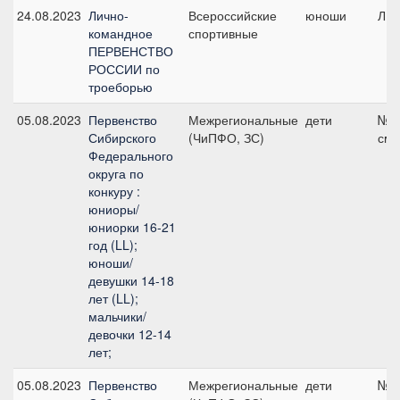
24.08.2023
Лично-
Всероссийские
юноши
ЛК1
командное
спортивные
ПЕРВЕНСТВО
РОССИИ по
троеборью
05.08.2023
Первенство
Межрегиональные
дети
№12
Сибирского
(ЧиПФО, ЗС)
см
Федерального
округа по
конкуру :
юниоры/
юниорки 16-21
год (LL);
юноши/
девушки 14-18
лет (LL);
мальчики/
девочки 12-14
лет;
05.08.2023
Первенство
Межрегиональные
дети
№8,