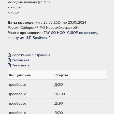
молодые лошади (гр."С")
юниоры
юноши
Даты проведения
c 20.05.2024 по 23.05.2024
Россия Сибирский ФО Новосибирская обл
Место проведения:
ГАУ ДО НСО "СШОР по конному
спорту им.И.П.Брайчева"
Положение 1 страница
Регламент
Результаты
Дисциплина
Старты
троеборье
ДК80
троеборье
ЛК100
троеборье
ДК90
троеборье
ДК90