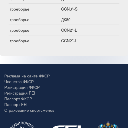
троеборье
CCN3*-S
троеборье
ДК80
троеборье
CCN2*-L
троеборье
CCN2*-L
Реклама на сайте ФКСР
Членство ФКСР
Регистрация ФКСР
Регистрация FEI
Паспорт ФКСР
Паспорт FEI
Страхование спортсменов