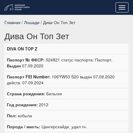
Toggl
navig
Главная
/
Лошади
/ Дива Он Топ Зет
Дива Он Топ Зет
DIVA ON TOP Z
Паспорт № ФКСР:
024821 статус паспорта: Паспорт.
Выдан
07.09.2020
Паспорт FEI Number:
106YW53 S20 выдан 07.09.2020
действ. 07.09.2024
Страна рождения:
Бельгия
Год рождения:
2012
Пол:
кобыла
Порода / масть:
Цангерсхайде_удал гн.