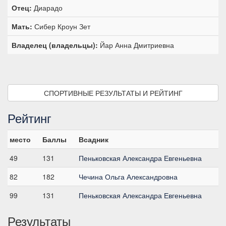
Отец:
Диарадо
Мать:
Сибер Кроун Зет
Владелец (владельцы):
Йар Анна Дмитриевна
СПОРТИВНЫЕ РЕЗУЛЬТАТЫ И РЕЙТИНГ
Рейтинг
место
Баллы
Всадник
49
131
Пеньковская Александра Евгеньевна
82
182
Чечина Ольга Александровна
99
131
Пеньковская Александра Евгеньевна
Результаты