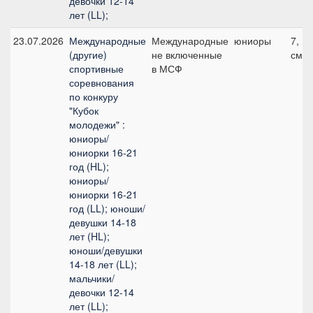
девочки 12-14
лет (LL);
23.07.2026
Международные
Международные
юниоры
7, 1
(другие)
не включенные
см
спортивные
в МСФ
соревнования
по конкуру
"Кубок
молодежи" :
юниоры/
юниорки 16-21
год (HL);
юниоры/
юниорки 16-21
год (LL); юноши/
девушки 14-18
лет (HL);
юноши/девушки
14-18 лет (LL);
мальчики/
девочки 12-14
лет (LL);