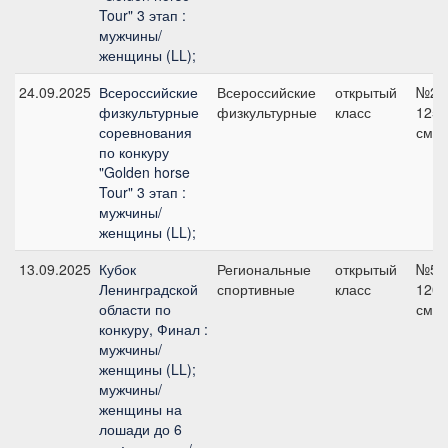
Tour" 3 этап :
мужчины/
женщины (LL);
24.09.2025
Всероссийские
Всероссийские
открытый
№2,
физкультурные
физкультурные
класс
125
соревнования
см
по конкуру
"Golden horse
Tour" 3 этап :
мужчины/
женщины (LL);
13.09.2025
Кубок
Региональные
открытый
№5,
Ленинградской
спортивные
класс
120
области по
см
конкуру, Финал :
мужчины/
женщины (LL);
мужчины/
женщины на
лошади до 6