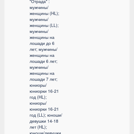
"Отрада" :
мужчины/
женщины (HL);
мужчины/
женщины (LL);
мужчины/
женщины на
лошади до 6
лет; мужчины/
женщины на
лошади 6 лет;
мужчины/
женщины на
лошади 7 лет;
юниоры/
юниорки 16-21
год (HL);
юниоры/
юниорки 16-21
год (LL); юноши/
девушки 14-18
лет (HL);
юноши/девушки