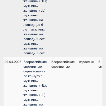
женщины (HL);
мужчины/
женщины (LL);
мужчины/
женщины на
лошади до 6
лет; мужчины/
женщины на
лошади 6 лет;
мужчины/
женщины на
лошади 7 лет;
29.04.2026
Всероссийские
Всероссийские
взрослые
6, 1
спортивные
спортивные
см
соревнования
по конкуру :
мужчины/
женщины (HL);
мужчины/
женщины (LL);
мужчины/
женщины на