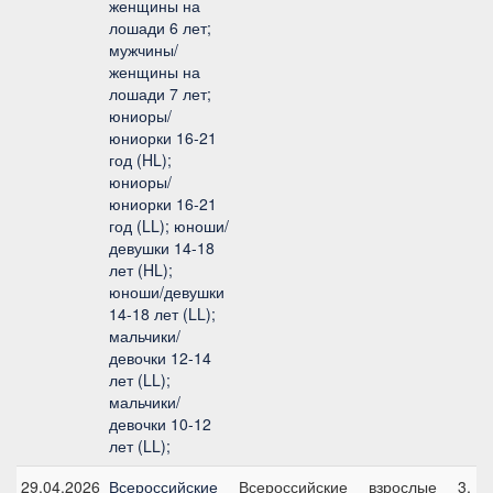
женщины на
лошади 6 лет;
мужчины/
женщины на
лошади 7 лет;
юниоры/
юниорки 16-21
год (HL);
юниоры/
юниорки 16-21
год (LL); юноши/
девушки 14-18
лет (HL);
юноши/девушки
14-18 лет (LL);
мальчики/
девочки 12-14
лет (LL);
мальчики/
девочки 10-12
лет (LL);
29.04.2026
Всероссийские
Всероссийские
взрослые
3, 1