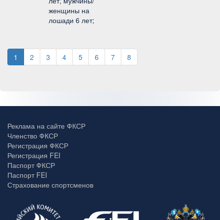
лет; мужчины/
женщины на
лошади 6 лет;
1
2
3
4
5
6
7
8
Реклама на сайте ФКСР
Членство ФКСР
Регистрация ФКСР
Регистрация FEI
Паспорт ФКСР
Паспорт FEI
Страхование спортсменов