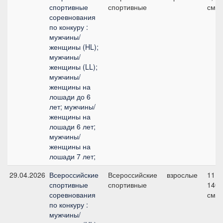
спортивные
спортивные
см
соревнования
по конкуру :
мужчины/
женщины (HL);
мужчины/
женщины (LL);
мужчины/
женщины на
лошади до 6
лет; мужчины/
женщины на
лошади 6 лет;
мужчины/
женщины на
лошади 7 лет;
29.04.2026
Всероссийские
Всероссийские
взрослые
11,
спортивные
спортивные
140
соревнования
см
по конкуру :
мужчины/