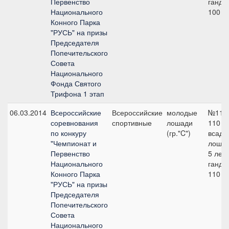
Первенство
ганди
Национального
100 с
Конного Парка
"РУСЬ" на призы
Председателя
Попечительского
Совета
Национального
Фонда Святого
Трифона 1 этап
06.03.2014
Всероссийские
Всероссийские
молодые
№11 1
соревнования
спортивные
лошади
110
по конкуру
(гр."C")
всадн
"Чемпионат и
лошад
Первенство
5 лет 
Национального
ганди
Конного Парка
110 с
"РУСЬ" на призы
Председателя
Попечительского
Совета
Национального