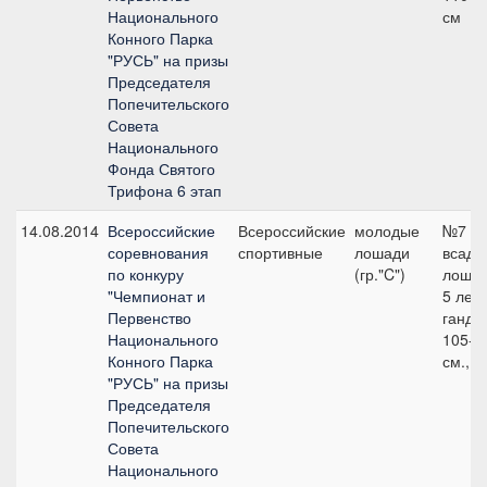
Национального
см
Конного Парка
"РУСЬ" на призы
Председателя
Попечительского
Совета
Национального
Фонда Святого
Трифона 6 этап
14.08.2014
Всероссийские
Всероссийские
молодые
№7
соревнования
спортивные
лошади
всадн
по конкуру
(гр."C")
лошад
"Чемпионат и
5 лет 
Первенство
ганди
Национального
105-1
Конного Парка
см., 1
"РУСЬ" на призы
Председателя
Попечительского
Совета
Национального