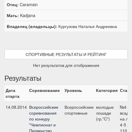
Отец:
Caramsin
Мать:
Kadjana
Владелец (владельцы):
Кургузова Наталья Андреевна
СПОРТИВНЫЕ РЕЗУЛЬТАТЫ И РЕЙТИНГ
Нет результатов для отображения
Результаты
Дата
Соревнование
Уровень
Категория
Старт
старта
14.08.2014
Всероссийские
Всероссийские
молодые
№4 д
соревнования
спортивные
лошади
всадн
по конкуру
(гр."C")
на ло
"Чемпионат и
4-5 ле
Первенство
110 см