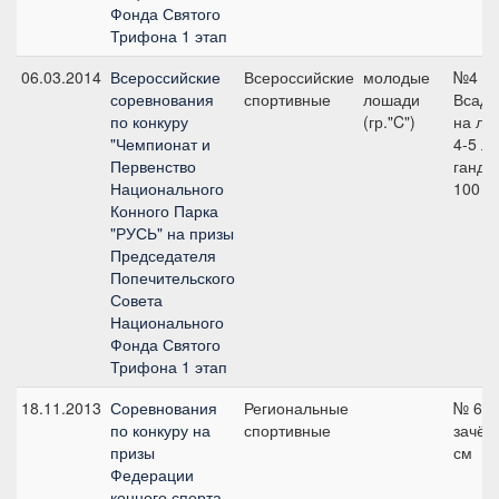
Фонда Святого
Трифона 1 этап
06.03.2014
Всероссийские
Всероссийские
молодые
№4
соревнования
спортивные
лошади
Всадн
по конкуру
(гр."C")
на ло
"Чемпионат и
4-5 ле
Первенство
ганди
Национального
100 с
Конного Парка
"РУСЬ" на призы
Председателя
Попечительского
Совета
Национального
Фонда Святого
Трифона 1 этап
18.11.2013
Соревнования
Региональные
№ 6 
по конкуру на
спортивные
зачёт,
призы
см
Федерации
конного спорта