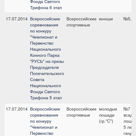
Фонда Святого
Трифона 6 этап
17.07.2014
Всероссийские
Всероссийские
юноши
№5, 1
соревнования
спортивные
по конкуру
"Чемпионат и
Первенство
Национального
Конного Парка
"РУСЬ" на призы
Председателя
Попечительского
Совета
Национального
Фонда Святого
Трифона 5 этап
17.07.2014
Всероссийские
Всероссийские
молодые
№7
соревнования
спортивные
лошади
всадн
по конкуру
(гр."C")
лошад
"Чемпионат и
5 лет 
Первенство
ганди