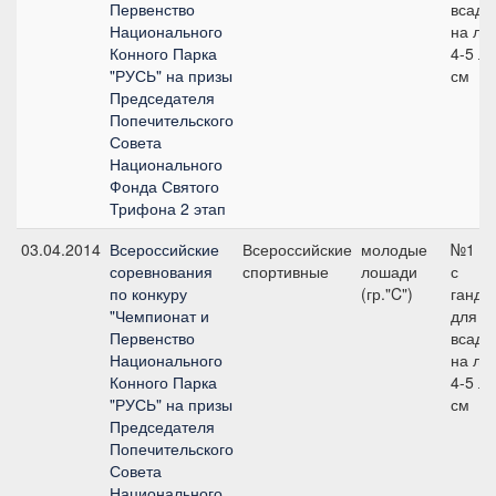
Первенство
всадн
Национального
на ло
Конного Парка
4-5 ле
"РУСЬ" на призы
см
Председателя
Попечительского
Совета
Национального
Фонда Святого
Трифона 2 этап
03.04.2014
Всероссийские
Всероссийские
молодые
№1 90
соревнования
спортивные
лошади
с
по конкуру
(гр."C")
ганди
"Чемпионат и
для
Первенство
всадн
Национального
на ло
Конного Парка
4-5 ле
"РУСЬ" на призы
см
Председателя
Попечительского
Совета
Национального