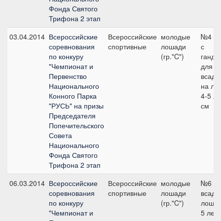
Фонда Святого
Трифона 2 этап
03.04.2014
Всероссийские
Всероссийские
молодые
№4 90
соревнования
спортивные
лошади
с
по конкуру
(гр."C")
ганди
"Чемпионат и
для
Первенство
всадн
Национального
на ло
Конного Парка
4-5 ле
"РУСЬ" на призы
см
Председателя
Попечительского
Совета
Национального
Фонда Святого
Трифона 2 этап
06.03.2014
Всероссийские
Всероссийские
молодые
№6 90
соревнования
спортивные
лошади
всадн
по конкуру
(гр."C")
лошад
"Чемпионат и
5 лет 