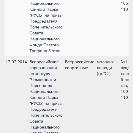
Национального
105-1
Конного Парка
110 с
"РУСЬ" на призы
Председателя
Попечительского
Совета
Национального
Фонда Святого
Трифона 5 этап
17.07.2014
Всероссийские
Всероссийские
молодые
№1
соревнования
спортивные
лошади
всадн
по конкуру
(гр."C")
лошад
"Чемпионат и
5 лет 
Первенство
ганди
Национального
100-1
Конного Парка
110 с
"РУСЬ" на призы
Председателя
Попечительского
Совета
Национального
Фонда Святого