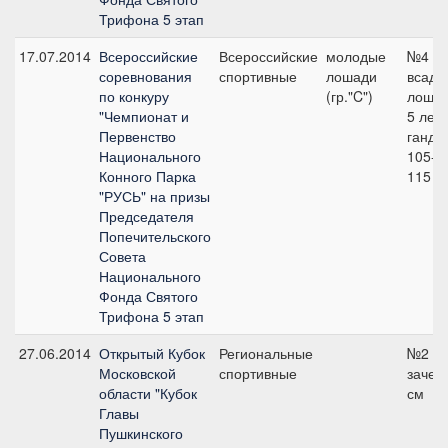
Трифона 5 этап
17.07.2014
Всероссийские
Всероссийские
молодые
№4
соревнования
спортивные
лошади
всадн
по конкуру
(гр."C")
лошад
"Чемпионат и
5 лет 
Первенство
ганди
Национального
105-1
Конного Парка
115 с
"РУСЬ" на призы
Председателя
Попечительского
Совета
Национального
Фонда Святого
Трифона 5 этап
27.06.2014
Открытый Кубок
Региональные
№2 о
Московской
спортивные
зачет,
области "Кубок
см
Главы
Пушкинского