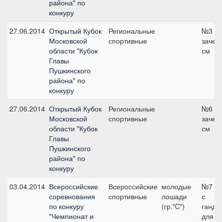
района" по
конкуру
27.06.2014
Открытый Кубок
Региональные
№3 о
Московской
спортивные
зачет,
области "Кубок
см
Главы
Пушкинского
района" по
конкуру
27.06.2014
Открытый Кубок
Региональные
№6 о
Московской
спортивные
зачет,
области "Кубок
см
Главы
Пушкинского
района" по
конкуру
03.04.2014
Всероссийские
Всероссийские
молодые
№7 10
соревнования
спортивные
лошади
с
по конкуру
(гр."C")
ганди
"Чемпионат и
для