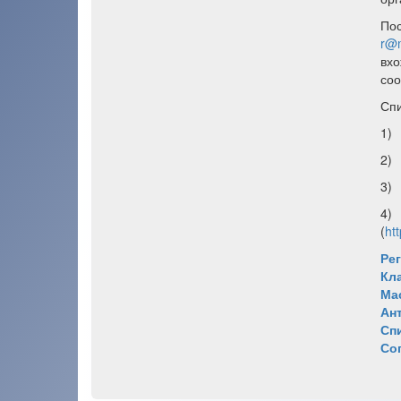
Пос
r@m
вхо
соо
Спи
1) 
2) 
3) 
4) 
(
htt
Ре
Кл
Ма
Ан
Сп
Со