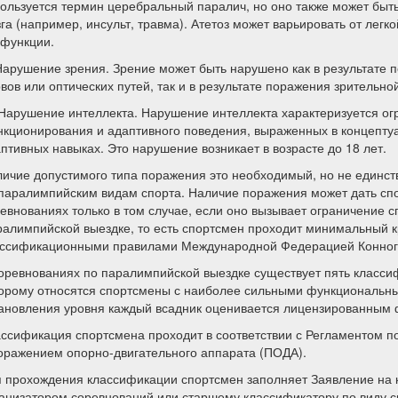
ользуется термин церебральный паралич, но оно также может быт
га (например, инсульт, травма). Атетоз может варьировать от легк
сфункции.
Нарушение зрения. Зрение может быть нарушено как в результате п
вов или оптических путей, так и в результате поражения зрительно
Нарушение интеллекта. Нарушение интеллекта характеризуется ог
кционирования и адаптивного поведения, выраженных в концептуа
птивных навыках. Это нарушение возникает в возрасте до 18 лет.
ичие допустимого типа поражения это необходимый, но не единст
паралимпийским видам спорта. Наличие поражения может дать спо
евнованиях только в том случае, если оно вызывает ограничение с
алимпийской выездке, то есть спортсмен проходит минимальный к
ссификационными правилами Международной Федерацией Конного 
оревнованиях по паралимпийской выездке существует пять класси
орому относятся спортсмены с наиболее сильными функциональны
ановления уровня каждый всадник оценивается лицензированным
ссификация спортсмена проходит в соответствии с Регламентом п
оражением опорно-двигательного аппарата (ПОДА).
 прохождения классификации спортсмен заполняет Заявление на 
анизатором соревнований или старшему классификатору по виду с