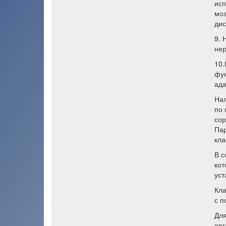
исп
моз
ди
9. 
нер
10.
фун
ада
Нал
по 
сор
Пар
кла
В с
кот
уст
Кла
с п
Для
орг