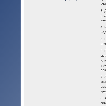
счи
3. 
(на
кон
4. 
нед
5. 
ниж
6. 
уме
или
у д
рез
7. 
мыш
цер
тра
8. 
сим