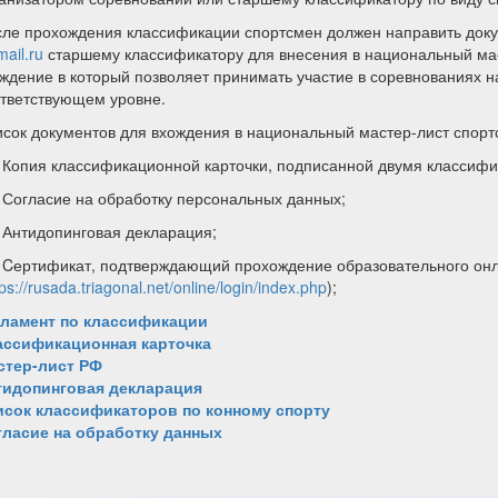
ле прохождения классификации спортсмен должен направить доку
ail.ru
старшему классификатору для внесения в национальный мас
ждение в который позволяет принимать участие в соревнованиях н
тветствующем уровне.
сок документов для вхождения в национальный мастер-лист спорт
Копия классификационной карточки, подписанной двумя классифи
Согласие на обработку персональных данных;
Антидопинговая декларация;
Cертификат, подтверждающий прохождение образовательного он
ps://rusada.triagonal.net/online/login/index.php
);
гламент по классификации
ассификационная карточка
стер-лист РФ
тидопинговая декларация
исок классификаторов по конному спорту
гласие на обработку данных