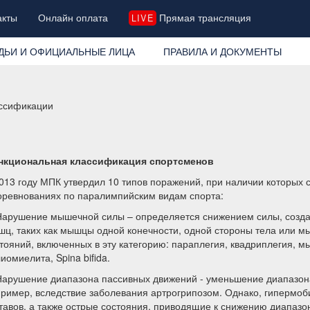
акты
Онлайн оплата
Прямая трансляция
LIVE
ДЬИ И ОФИЦИАЛЬНЫЕ ЛИЦА
ПРАВИЛА И ДОКУМЕНТЫ
ссификации
нкциональная классификация спортсменов
013 году МПК утвердил 10 типов поражений, при наличии которых 
оревнованиях по паралимпийским видам спорта:
Нарушение мышечной силы – определяется снижением силы, соз
ц, таких как мышцы одной конечности, одной стороны тела или 
тояний, включенных в эту категорию: параплегия, квадриплегия, 
иомиелита, Spina bifida.
Нарушение диапазона пассивных движений - уменьшение диапазона
ример, вследствие заболевания артрогрипозом. Однако, гипермоби
тавов, а также острые состояния, приводящие к снижению диапазон