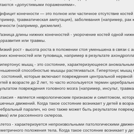
таются «допустимыми поражениями».
Дефицит конечности — это полное или частичное отсутствие костей 
пример, травматическая ампутация), заболевания (например, рак 
ечности (например, дисмелия).
Разница длины нижних конечностей - укорочение костей одной нижн
оразвития или травмы.
Низкий рост - высота роста в положении стоя уменьшена в связи с
них конечностей или туловища, например в результате ахондропл
Гипертонус мышц - это состояние, характеризующееся аномальн
ньшенной способностью мышцы растягиваться. Гипертонус мышц м
 состояний, которые включают повреждения центральной нервной с
етей в возрасте до 2 лет, то часто используется термин церебраль
ультатом повреждения головного мозга (например, инсульт, травма
Атаксия - является неврологическим признаком и симптомом, кото
ечных движений. Когда такое состояние возникает у детей в возрас
ебральный паралич, но оно также может быть результатом поврежд
вма) или рассеянного склероза.
Атетоз - характеризуется непроизвольными патологическими движ
метричного положения тела. Когда такое состояние возникает у дете