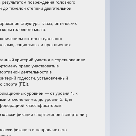
ь результатом повреждения головного
ой до тяжелой степени двигательной
оражения структуры глаза, оптических
й коры головного мозга.
раничением интеллектуального
льных, социальных и практических
венный критерий участия в соревнованиях
ртсмену право участвовать в
портивной деятельности в
ритерий годности, установленный
спорта (FEI).
фикационных уровней — от уровня 1, к
ми отклонениями, до уровня 5. Для
 федерацией классификатором.
о классификации спортсменов в спорте лиц
классификацию и направляет его
порта.