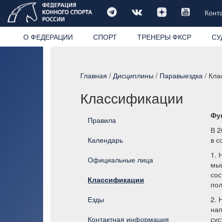
Конт
О ФЕДЕРАЦИИ
СПОРТ
ТРЕНЕРЫ ФКСР
СУ
Главная
/
Дисциплины
/
Пара­выездка
/ Кла
Классификации
Фу
Правила
В 2
Календарь
в с
1. 
Официальные лица
мыш
сос
Классификации
пол
Езды
2. 
нап
Контактная информация
сус