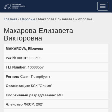
Toggl
navig
Главная
/
Персоны
/ Макарова Елизавета Викторовна
Макарова Елизавета
Викторовна
MAKAROVA, Elizaveta
Рег № ФКСР:
006599
FEI Number:
10088557
Регион:
Санкт-Петербург г
Организация:
КСК "Олимп"
Спортивный разряд/звание:
МС
Членство ФКСР:
2021