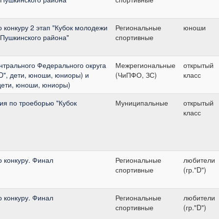
о конкуру 2 этап "Кубок молодежи
Региональные
юноши
 Пушкинского района"
спортивные
нтрального Федерального округа
Межрегиональные
открытый
, "D", дети, юноши, юниоры) и
(ЧиПФО, ЗС)
класс
, дети, юноши, юниоры)
я по троеборью "Кубок
Муниципальные
открытый
класс
о конкуру. Финал
Региональные
любители
спортивные
(гр."D")
о конкуру. Финал
Региональные
любители
спортивные
(гр."D")