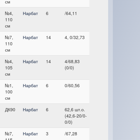
см
№4,
Нарбат
6
/64,11
110
см
№7,
Нарбат
14
4, 0/32,73
110
см
№4,
Нарбат
14
4/68,83
105
(0/0)
см
№1,
Нарбат
6
0/60,56
100
см
ДК90
Нарбат
6
62,6 шт.о.
(42,6-20/0-
0/0)
№7,
Нарбат
3
/67,28
115