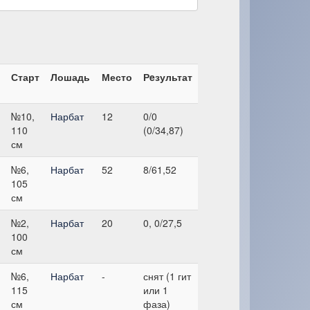
Старт
Лошадь
Место
Рeзультат
№10,
Нарбат
12
0/0
110
(0/34,87)
см
№6,
Нарбат
52
8/61,52
105
см
№2,
Нарбат
20
0, 0/27,5
100
см
№6,
Нарбат
-
снят (1 гит
115
или 1
см
фаза)