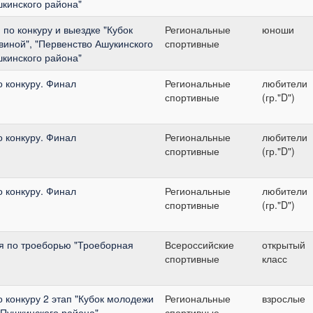
шкинского района"
по конкуру и выездке "Кубок
Региональные
юноши
виной", "Первенство Ашукинского
спортивные
шкинского района"
о конкуру. Финал
Региональные
любители
спортивные
(гр."D")
о конкуру. Финал
Региональные
любители
спортивные
(гр."D")
о конкуру. Финал
Региональные
любители
спортивные
(гр."D")
я по троеборью "Троеборная
Всероссийские
открытый
спортивные
класс
о конкуру 2 этап "Кубок молодежи
Региональные
взрослые
 Пушкинского района"
спортивные