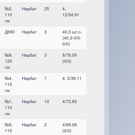
№2,
Нарбат
25
4,
110
12/54,91
см
ДК80
Нарбат
3
40,3 шт.о.
(40,3-0/0-
0/0)
№9,
Нарбат
3
8/78,09
120
(0/0)
см
№4,
Нарбат
7
4, 0/38,11
115
см
№1,
Нарбат
10
4/73,85
110
см
№9,
Нарбат
2
4/68,06
115
(0/0)