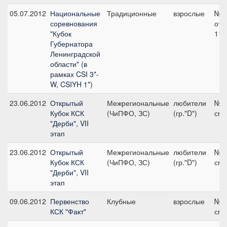
05.07.2012
Национальные
Традиционные
взрослые
№1
соревнования
отк
"Кубок
110
Губернатора
Ленинградской
области" (в
рамках CSI 3*-
W, CSIYH 1*)
23.06.2012
Открытый
Межрегиональные
любители
№3,
Кубок КСК
(ЧиПФО, ЗС)
(гр."D")
см
"Дерби", VII
этап
23.06.2012
Открытый
Межрегиональные
любители
№7,
Кубок КСК
(ЧиПФО, ЗС)
(гр."D")
см
"Дерби", VII
этап
09.06.2012
Первенство
Клубные
взрослые
№4,
КСК "Факт"
см