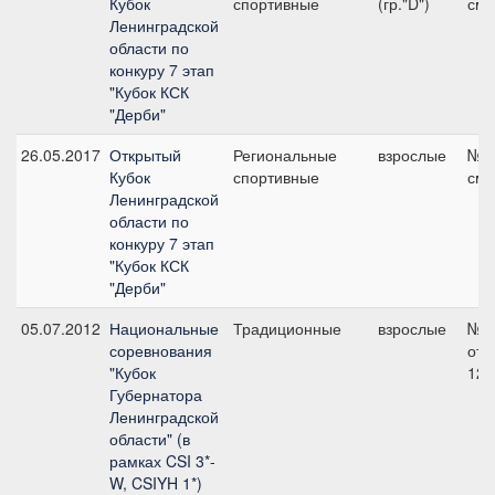
Кубок
спортивные
(гр."D")
см
Ленинградской
области по
конкуру 7 этап
"Кубок КСК
"Дерби"
26.05.2017
Открытый
Региональные
взрослые
№4,
Кубок
спортивные
см
Ленинградской
области по
конкуру 7 этап
"Кубок КСК
"Дерби"
05.07.2012
Национальные
Традиционные
взрослые
№2
соревнования
отк
"Кубок
120
Губернатора
Ленинградской
области" (в
рамках CSI 3*-
W, CSIYH 1*)