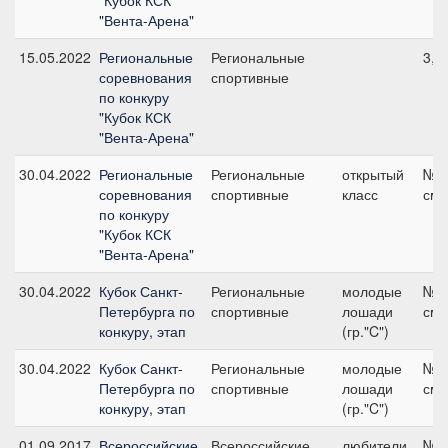
"Кубок КСК
"Вента-Арена"
15.05.2022
Региональные
Региональные
3, 
соревнования
спортивные
по конкуру
"Кубок КСК
"Вента-Арена"
30.04.2022
Региональные
Региональные
открытый
№2.
соревнования
спортивные
класс
см
по конкуру
"Кубок КСК
"Вента-Арена"
30.04.2022
Кубок Санкт-
Региональные
молодые
№5.
Петербурга по
спортивные
лошади
см
конкуру, этап
(гр."C")
30.04.2022
Кубок Санкт-
Региональные
молодые
№2.
Петербурга по
спортивные
лошади
см
конкуру, этап
(гр."C")
01.09.2017
Всероссийские
Всероссийские
любители
№5,