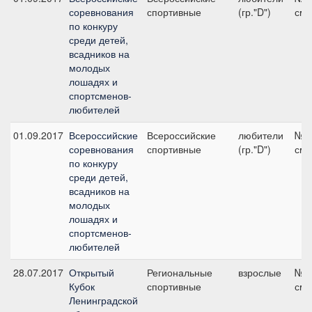
соревнования
спортивные
(гр."D")
см
по конкуру
среди детей,
всадников на
молодых
лошадях и
спортсменов-
любителей
01.09.2017
Всероссийские
Всероссийские
любители
№2,
соревнования
спортивные
(гр."D")
см
по конкуру
среди детей,
всадников на
молодых
лошадях и
спортсменов-
любителей
28.07.2017
Открытый
Региональные
взрослые
№4,
Кубок
спортивные
см
Ленинградской