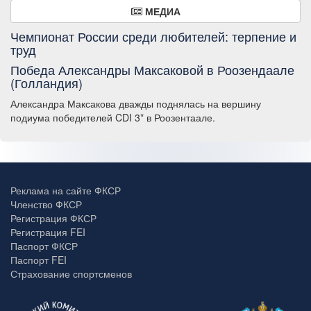
МЕДИА
Чемпионат России среди любителей: терпение и
труд
Победа Александры Максаковой в Роозендаале
(Голландия)
Александра Максакова дважды поднялась на вершину
подиума победителей CDI 3* в Роозентаале.
Реклама на сайте ФКСР
Членство ФКСР
Регистрация ФКСР
Регистрация FEI
Паспорт ФКСР
Паспорт FEI
Страхование спортсменов