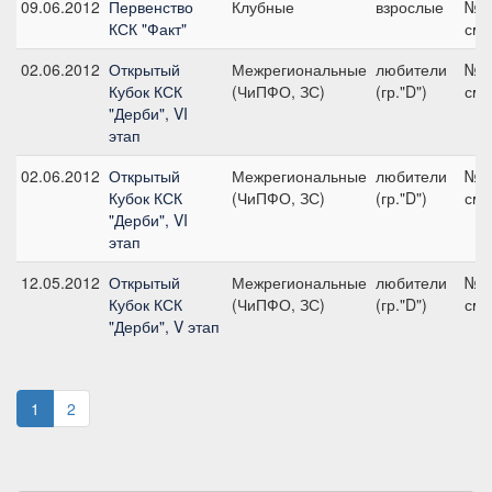
09.06.2012
Первенство
Клубные
взрослые
№5,
КСК "Факт"
см
02.06.2012
Открытый
Межрегиональные
любители
№7,
Кубок КСК
(ЧиПФО, ЗС)
(гр."D")
см
"Дерби", VI
этап
02.06.2012
Открытый
Межрегиональные
любители
№3,
Кубок КСК
(ЧиПФО, ЗС)
(гр."D")
см
"Дерби", VI
этап
12.05.2012
Открытый
Межрегиональные
любители
№3,
Кубок КСК
(ЧиПФО, ЗС)
(гр."D")
см
"Дерби", V этап
1
2