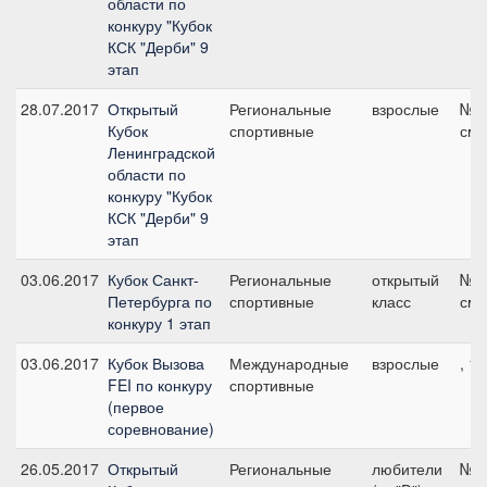
области по
конкуру "Кубок
КСК "Дерби" 9
этап
28.07.2017
Открытый
Региональные
взрослые
№7,
Кубок
спортивные
см
Ленинградской
области по
конкуру "Кубок
КСК "Дерби" 9
этап
03.06.2017
Кубок Санкт-
Региональные
открытый
№1,
Петербурга по
спортивные
класс
см
конкуру 1 этап
03.06.2017
Кубок Вызова
Международные
взрослые
, 1
FEI по конкуру
спортивные
(первое
соревнование)
26.05.2017
Открытый
Региональные
любители
№7,