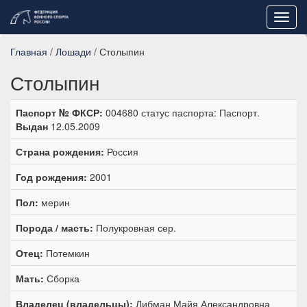
Toggl
navig
Главная
/
Лошади
/ Столыпин
Столыпин
Паспорт № ФКСР:
004680 статус паспорта: Паспорт.
Выдан
12.05.2009
Страна рождения:
Россия
Год рождения:
2001
Пол:
мерин
Порода / масть:
Полукровная сер.
Отец:
Потемкин
Мать:
Сборка
Владелец (владельцы):
Либман Майя Александровна