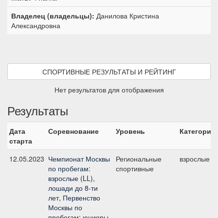
Владелец (владельцы):
Данилова Кристина
Александровна
СПОРТИВНЫЕ РЕЗУЛЬТАТЫ И РЕЙТИНГ
Нет результатов для отображения
Результаты
Дата
Соревнование
Уровень
Категория
старта
12.05.2023
Чемпионат Москвы
Региональные
взрослые
по пробегам:
спортивные
взрослые (LL),
лошади до 8-ти
лет, Первенство
Москвы по
пробегам: юниоры