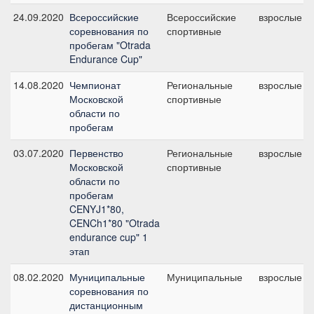
24.09.2020
Всероссийские
Всероссийские
взрослые
соревнования по
спортивные
пробегам "Otrada
Endurance Cup"
14.08.2020
Чемпионат
Региональные
взрослые
Московской
спортивные
области по
пробегам
03.07.2020
Первенство
Региональные
взрослые
Московской
спортивные
области по
пробегам
CENYJ1*80,
CENCh1*80 "Otrada
endurance cup" 1
этап
08.02.2020
Муниципальные
Муниципальные
взрослые
соревнования по
дистанционным