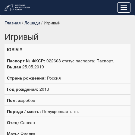
Toggl
navig
Главная
/
Лошади
/ Игривый
Игривый
IGRIVIY
Паспорт № ФКСР:
022603 статус паспорта: Паспорт.
Выдан
25.05.2019
Страна рождения:
Россия
Год рождения:
2013
Пол:
жеребец
Порода / масть:
Полукровная т.-гн.
Отец:
Сапсан
Мать:
Фиалка