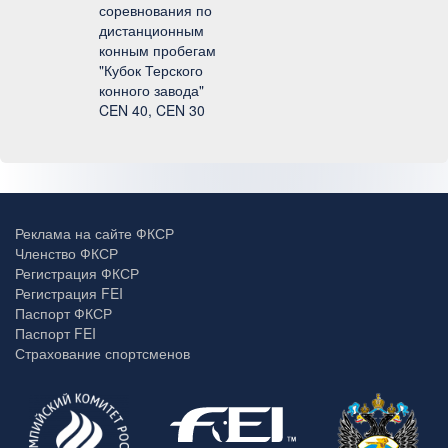
соревнования по
дистанционным
конным пробегам
"Кубок Терского
конного завода"
CEN 40, CEN 30
Реклама на сайте ФКСР
Членство ФКСР
Регистрация ФКСР
Регистрация FEI
Паспорт ФКСР
Паспорт FEI
Страхование спортсменов