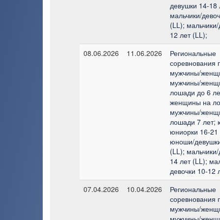
девушки 14-18 л
мальчики/девоч
(LL); мальчики/
12 лет (LL);
08.06.2026
11.06.2026
Региональные
соревнования п
мужчины/женщи
мужчины/женщ
лошади до 6 ле
женщины на ло
мужчины/женщ
лошади 7 лет;
юниорки 16-21 
юноши/девушки
(LL); мальчики/
14 лет (LL); ма
девочки 10-12 л
07.04.2026
10.04.2026
Региональные
соревнования п
мужчины/женщи
мужчины/женщ