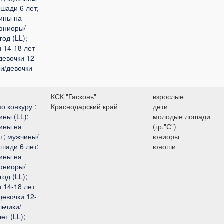
шади 6 лет;
ины на
 юниоры/
год (LL);
 14-18 лет
девочки 12-
ки/девочки
КСК "Гасконь"
взрослые
о конкуру :
Краснодарский край
дети
ны (LL);
молодые лошади
ины на
(гр."С")
т; мужчины/
юниоры
шади 6 лет;
юноши
ины на
 юниоры/
год (LL);
 14-18 лет
девочки 12-
льчики/
ет (LL);