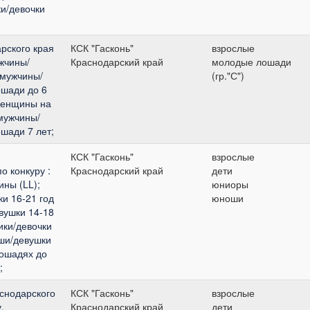
ки/девочки
рского края
КСК "Гасконь"
взрослые
ужчины/
Краснодарский край
молодые лошади
 мужчины/
(гр."С")
шади до 6
женщины на
мужчины/
шади 7 лет;
КСК "Гасконь"
взрослые
о конкуру :
Краснодарский край
дети
ны (LL);
юниоры
и 16-21 год
юноши
вушки 14-18
чики/девочки
оши/девушки
лошадях до
;
снодарского
КСК "Гасконь"
взрослые
,
Краснодарский край
дети