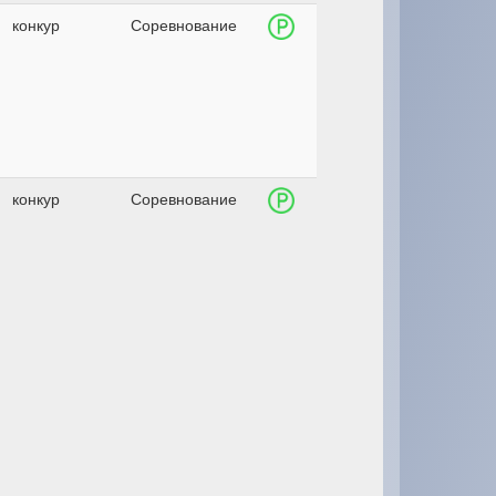
конкур
Соревнование
конкур
Соревнование