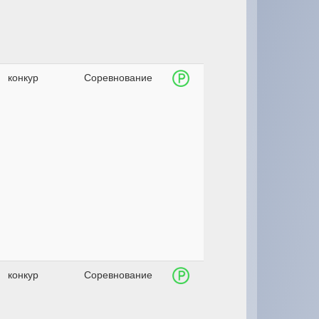
конкур
Соревнование
конкур
Соревнование