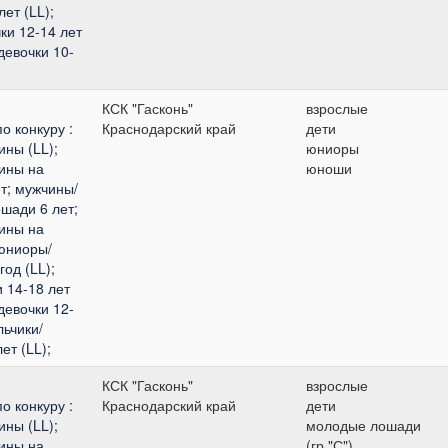
ет (LL);
ки 12-14 лет
девочки 10-
КСК "Гасконь"
взрослые
о конкуру :
Краснодарский край
дети
ны (LL);
юниоры
ины на
юноши
т; мужчины/
шади 6 лет;
ины на
 юниоры/
год (LL);
 14-18 лет
девочки 12-
льчики/
ет (LL);
КСК "Гасконь"
взрослые
о конкуру :
Краснодарский край
дети
ны (LL);
молодые лошади
ины на
(гр."С")