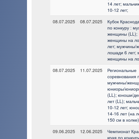
14 лет; мальчи
10-12 лет;
08.07.2025
08.07.2025
Кубок Краснода
по конкуру : м
женщины (LL);
женщины на ло
лет; мужчины/
лошади 6 лет; 
женщины на ло
08.07.2025
11.07.2025
Региональные
соревнования п
мужчины/женщи
юниоры/юниорк
(LL); юноши/де
лет (LL); маль
10-12 лет; юн
14-16 лет (на 
150 см в холке)
09.06.2025
12.06.2025
Чемпионат Кра
края по конкуру