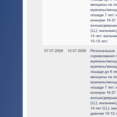
женщины на ло
мужчины/женщ
лошади 7 лет;
юниорки 16-21 
юноши/девушки
(LL); мальчики/
14 лет; мальчи
10-12 лет;
07.07.2026
10.07.2026
Региональные
соревнования п
мужчины/женщи
мужчины/женщ
лошади до 6 ле
женщины на ло
мужчины/женщ
лошади 7 лет;
юниорки 16-21 
юноши/девушки
(LL); мальчики/
14 лет (LL); ма
девочки 10-12 л