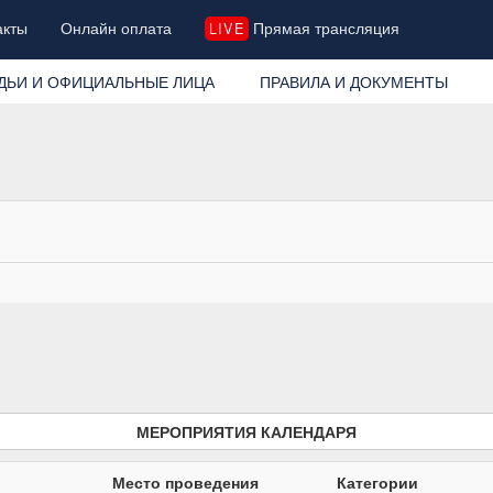
акты
Онлайн оплата
Прямая трансляция
LIVE
ДЬИ И ОФИЦИАЛЬНЫЕ ЛИЦА
ПРАВИЛА И ДОКУМЕНТЫ
МЕРОПРИЯТИЯ КАЛЕНДАРЯ
Место
проведения
Категории