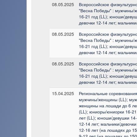
08.05.2025
Всероссийское физкультурн
"Весна Победы" : мужчины/
16-21 год (LL); юноши/девуш
девочки 12-14 лет; мальчики
08.05.2025
Всероссийское физкультурн
"Весна Победы" : мужчины/
16-21 год (LL); юноши/девуш
девочки 12-14 лет; мальчики
08.05.2025
Всероссийское физкультурн
"Весна Победы" : мужчины/
16-21 год (LL); юноши/девуш
девочки 12-14 лет; мальчики
15.04.2025
Региональные соревнования 
мужчины/женщины (LL); муж
женщины на лошади до 6 ле
(LL); юниоры/юниорки 16-21
лет (LL); юноши/девушки 14-
12-14 лет; мальчики/девочки
12-16 лет (на лошадях до 15
9-12 лет (на лошадях до 150