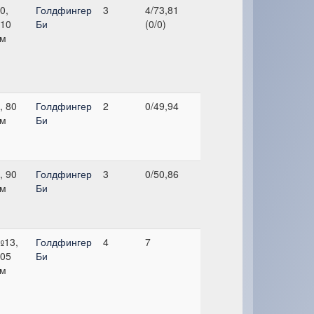
0,
Голдфингер
3
4/73,81
10
Би
(0/0)
см
, 80
Голдфингер
2
0/49,94
см
Би
, 90
Голдфингер
3
0/50,86
см
Би
№13,
Голдфингер
4
7
05
Би
см