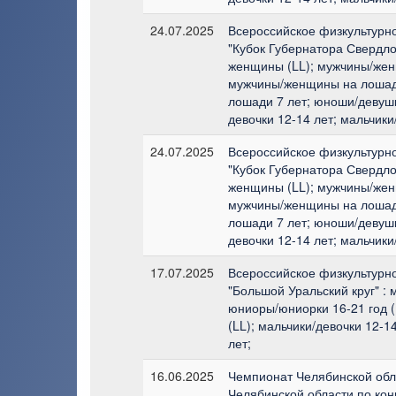
24.07.2025
Всероссийское физкультурн
"Кубок Губернатора Свердло
женщины (LL); мужчины/жен
мужчины/женщины на лошад
лошади 7 лет; юноши/девушки
девочки 12-14 лет; мальчики
24.07.2025
Всероссийское физкультурн
"Кубок Губернатора Свердло
женщины (LL); мужчины/жен
мужчины/женщины на лошад
лошади 7 лет; юноши/девушки
девочки 12-14 лет; мальчики
17.07.2025
Всероссийское физкультурн
"Большой Уральский круг" :
юниоры/юниорки 16-21 год (
(LL); мальчики/девочки 12-1
лет;
16.06.2025
Чемпионат Челябинской обла
Челябинской области по кон