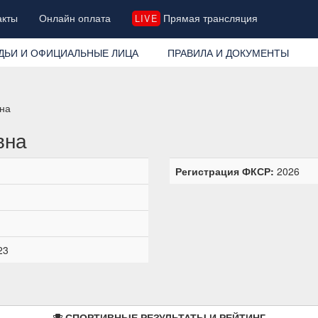
акты
Онлайн оплата
Прямая трансляция
LIVE
ДЬИ И ОФИЦИАЛЬНЫЕ ЛИЦА
ПРАВИЛА И ДОКУМЕНТЫ
на
вна
Регистрация ФКСР:
2026
23
СПОРТИВНЫЕ РЕЗУЛЬТАТЫ И РЕЙТИНГ