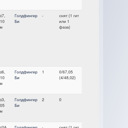
№7,
Голдфингер
-
снят (1 гит
10
Би
или 1
см
фаза)
№6,
Голдфингер
1
0/67,05
10
Би
(4/48,02)
см
№3,
Голдфингер
2
0
05
Би
см
№2А,
Голдфингер
-
снят (1 гит