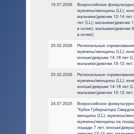
16.07.2026
Всероссийское физкультурно
мужчины/женщины (LL); юнош
мальчики/девочки 12-14 лет 
лет (LL); мальчики/девочки 
в холке); мальчики/девочки 
в холке);
25.02.2026
Региональные соревнования 
мужчины/женщины (LL); юнио
юноши/девушки 14-18 лет (LL
мальчики/девочки 10-12 лет;
25.02.2026
Региональные соревнования 
мужчины/женщины (LL); юнио
юноши/девушки 14-18 лет (LL
мальчики/девочки 10-12 лет;
24.07.2025
Всероссийское физкультурн
"Кубок Губернатора Свердло
женщины (LL); мужчины/жен
мужчины/женщины на лошад
лошади 7 лет; юноши/девушки
девочки 12-14 лет; мальчики