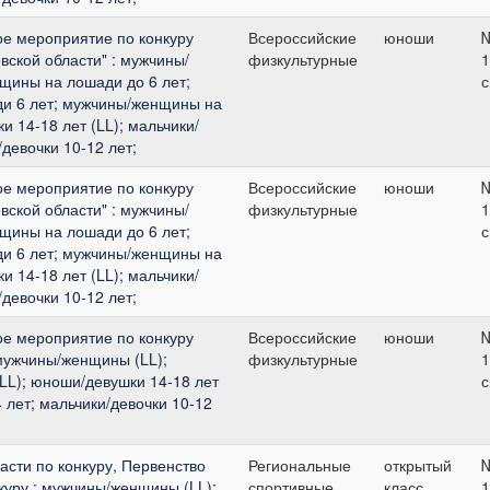
ое мероприятие по конкуру
Всероссийские
юноши
вской области" : мужчины/
физкультурные
1
щины на лошади до 6 лет;
и 6 лет; мужчины/женщины на
 14-18 лет (LL); мальчики/
/девочки 10-12 лет;
ое мероприятие по конкуру
Всероссийские
юноши
вской области" : мужчины/
физкультурные
1
щины на лошади до 6 лет;
и 6 лет; мужчины/женщины на
 14-18 лет (LL); мальчики/
/девочки 10-12 лет;
ое мероприятие по конкуру
Всероссийские
юноши
 мужчины/женщины (LL);
физкультурные
1
LL); юноши/девушки 14-18 лет
4 лет; мальчики/девочки 10-12
сти по конкуру, Первенство
Региональные
открытый
куру : мужчины/женщины (LL);
спортивные
класс
1