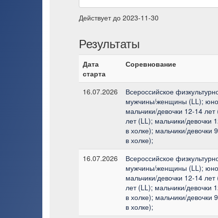
Действует до 2023-11-30
Результаты
Дата
Соревнование
старта
16.07.2026
Всероссийское физкультурно
мужчины/женщины (LL); юнош
мальчики/девочки 12-14 лет 
лет (LL); мальчики/девочки 
в холке); мальчики/девочки 
в холке);
16.07.2026
Всероссийское физкультурно
мужчины/женщины (LL); юнош
мальчики/девочки 12-14 лет 
лет (LL); мальчики/девочки 
в холке); мальчики/девочки 
в холке);