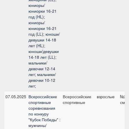
юниоры/
юниорки 16-21
год (HL);
юниоры/
юниорки 16-21
год (LL); юноши/
девушки 14-18
лет (HL);
юноши/девушки
14-18 лет (LL);
мальчики/
девочки 12-14
лет; мальчики/
девочки 10-12
лет;
07.05.2025
Всероссийские
Всероссийские
взрослые
№21,
спортивные
спортивные
см
соревнования
по конкуру
"Кубок Победы" :
мужчины/