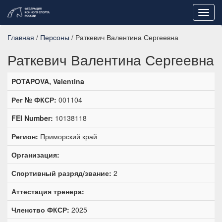
Toggl
navig
Главная
/
Персоны
/ Раткевич Валентина Сергеевна
Раткевич Валентина Сергеевна
POTAPOVA, Valentina
Рег № ФКСР:
001104
FEI Number:
10138118
Регион:
Приморский край
Организация:
Спортивный разряд/звание:
2
Аттестация тренера:
Членство ФКСР:
2025