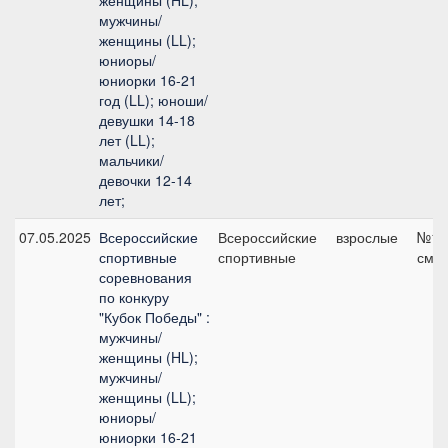
женщины (HL);
мужчины/
женщины (LL);
юниоры/
юниорки 16-21
год (LL); юноши/
девушки 14-18
лет (LL);
мальчики/
девочки 12-14
лет;
07.05.2025
Всероссийские
Всероссийские
взрослые
№11,
спортивные
спортивные
см
соревнования
по конкуру
"Кубок Победы" :
мужчины/
женщины (HL);
мужчины/
женщины (LL);
юниоры/
юниорки 16-21