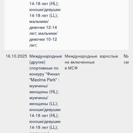
14-18 лет (HL);
юноши/девушки
14-18 лет (LL);
мальчики/
девочки 12-14
лет; мальчики/
девочки 10-12
лет;
16.10.2025
Международные
Международные
взрослые
№4, 
(другие)
не включенные
см
спортивные по
в МСФ
конкуру "Финал
"Maxima Park" :
мужчины/
женщины (HL);
мужчины/
женщины (LL);
юноши/девушки
14-18 лет (HL);
юноши/девушки
14-18 лет (LL);