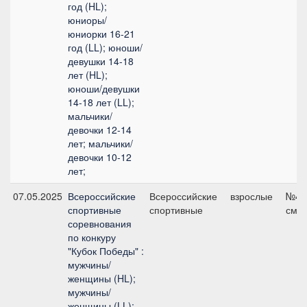
год (HL);
юниоры/
юниорки 16-21
год (LL); юноши/
девушки 14-18
лет (HL);
юноши/девушки
14-18 лет (LL);
мальчики/
девочки 12-14
лет; мальчики/
девочки 10-12
лет;
07.05.2025
Всероссийские
Всероссийские
взрослые
№4, 
спортивные
спортивные
см
соревнования
по конкуру
"Кубок Победы" :
мужчины/
женщины (HL);
мужчины/
женщины (LL);