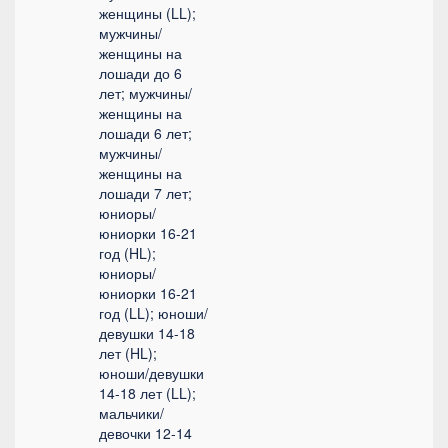
женщины (LL);
мужчины/
женщины на
лошади до 6
лет; мужчины/
женщины на
лошади 6 лет;
мужчины/
женщины на
лошади 7 лет;
юниоры/
юниорки 16-21
год (HL);
юниоры/
юниорки 16-21
год (LL); юноши/
девушки 14-18
лет (HL);
юноши/девушки
14-18 лет (LL);
мальчики/
девочки 12-14