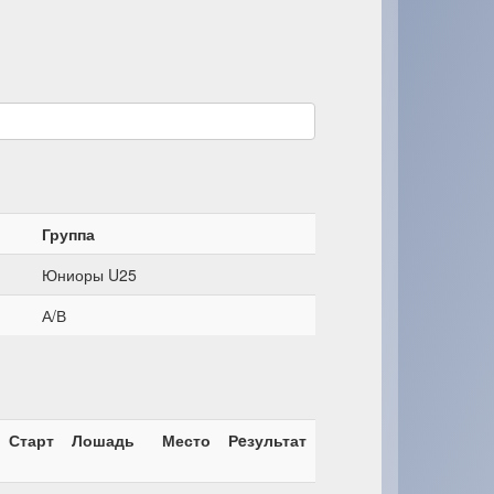
Группа
Юниоры U25
А/В
Старт
Лошадь
Место
Рeзультат