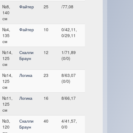
№8,
Файтер
25
/77,08
140
см
№4,
Файтер
10
0/42,11,
135
0/29,11
см
№14,
Скалли
12
1/71,89
125
Браун
(0/0)
см
№14,
Логика
23
8/63,07
125
(0/0)
см
№11,
Логика
16
8/66,17
125
см
№3,
Скалли
40
4/41,57,
120
Браун
0/0
см