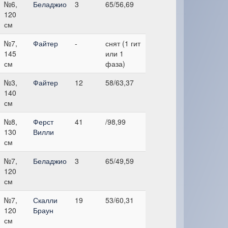
№6,
Беладжио
3
65/56,69
120
см
№7,
Файтер
-
снят (1 гит
145
или 1
см
фаза)
№3,
Файтер
12
58/63,37
140
см
№8,
Ферст
41
/98,99
130
Вилли
см
№7,
Беладжио
3
65/49,59
120
см
№7,
Скалли
19
53/60,31
120
Браун
см