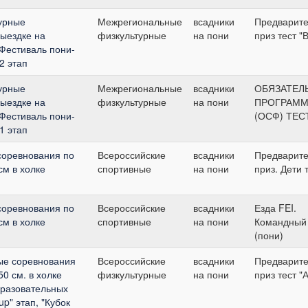
урные
Межрегиональные
всадники
Предварит
выездке на
физкультурные
на пони
приз тест "В
"Фестиваль пони-
2 этап
урные
Межрегиональные
всадники
ОБЯЗАТЕЛ
выездке на
физкультурные
на пони
ПРОГРАММ
"Фестиваль пони-
(ОСФ) ТЕС
1 этап
соревнования по
Всероссийские
всадники
Предварит
см в холке
спортивные
на пони
приз. Дети т
соревнования по
Всероссийские
всадники
Езда FEI.
см в холке
спортивные
на пони
Командный
(пони)
ые соревнования
Всероссийские
всадники
Предварит
0 см. в холке
физкультурные
на пони
приз тест "А
разовательных
up" этап, "Кубок