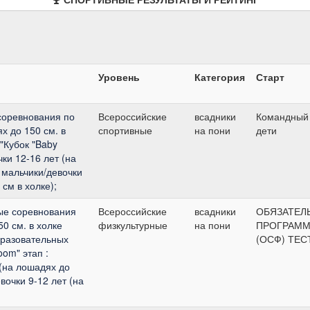
Уровень
Категория
Старт
соревнования по
Всероссийские
всадники
Командный 
х до 150 см. в
спортивные
на пони
дети
"Кубок "Baby
чки 12-16 лет (на
 мальчики/девочки
 см в холке);
ые соревнования
Всероссийские
всадники
ОБЯЗАТЕЛ
0 см. в холке
физкультурные
на пони
ПРОГРАММ
разовательных
(ОСФ) ТЕС
om" этап :
 (на лошадях до
вочки 9-12 лет (на