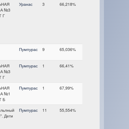
ЬНАЯ
Уранас
3
66,218%
А №3
Т Г
Пумпурас
9
65,036%
ЬНАЯ
Пумпурас
1
66,41%
А №3
Т Г
ЬНАЯ
Пумпурас
1
67,99%
А №1
Т Б
ельлный
Пумпурас
11
55,554%
". Дети