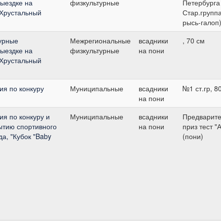
выездке на
физкультурные
Петербурга
"Хрустальный
Стар.группа
рысь-галоп
урные
Межрегиональные
всадники
, 70 см
выездке на
физкультурные
на пони
"Хрустальный
я по конкуру
Муниципальные
всадники
№1 ст.гр, 8
на пони
я по конкуру и
Муниципальные
всадники
Предварит
ытию спортивного
на пони
приз тест "А
да, "Кубок "Baby
(пони)