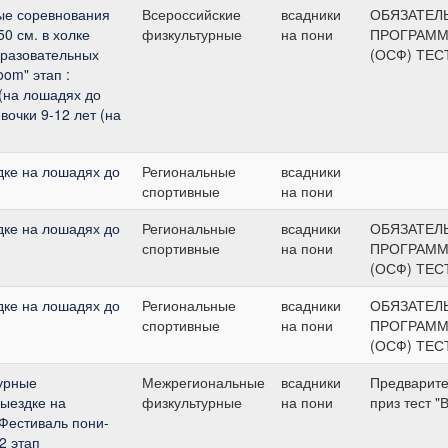
ые соревнования
Всероссийские
всадники
ОБЯЗАТЕЛ
0 см. в холке
физкультурные
на пони
ПРОГРАММ
разовательных
(ОСФ) ТЕС
om" этап :
 (на лошадях до
вочки 9-12 лет (на
дке на лошадях до
Региональные
всадники
спортивные
на пони
дке на лошадях до
Региональные
всадники
ОБЯЗАТЕЛ
спортивные
на пони
ПРОГРАММ
(ОСФ) ТЕС
дке на лошадях до
Региональные
всадники
ОБЯЗАТЕЛ
спортивные
на пони
ПРОГРАММ
(ОСФ) ТЕС
урные
Межрегиональные
всадники
Предварит
выездке на
физкультурные
на пони
приз тест "В
"Фестиваль пони-
2 этап