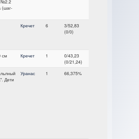
 №2.2
 (шаг-
)
Кречет
6
3/52,83
(0/0)
0 см
Кречет
1
0/43,23
(0/21,24)
ельлный
Уранас
1
66,375%
". Дети