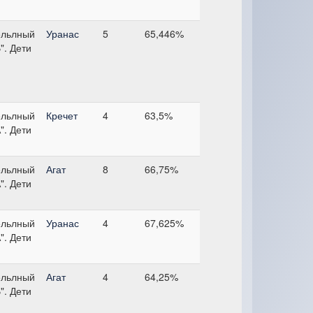
ельлный
Уранас
5
65,446%
". Дети
ельлный
Кречет
4
63,5%
". Дети
ельлный
Агат
8
66,75%
". Дети
ельлный
Уранас
4
67,625%
". Дети
ельлный
Агат
4
64,25%
". Дети