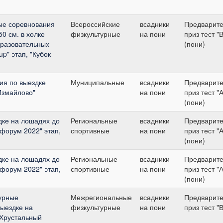
ые соревнования
Всероссийские
всадники
Предварит
0 см. в холке
физкультурные
на пони
приз тест "В
разовательных
(пони)
up" этап, "Кубок
ия по выездке
Муниципальные
всадники
Предварит
Измайлово"
на пони
приз тест "А
(пони)
дке на лошадях до
Региональные
всадники
Предварит
-форум 2022" этап,
спортивные
на пони
приз тест "А
(пони)
дке на лошадях до
Региональные
всадники
Предварит
-форум 2022" этап,
спортивные
на пони
приз тест "А
(пони)
урные
Межрегиональные
всадники
Предварит
выездке на
физкультурные
на пони
приз тест "В
"Хрустальный