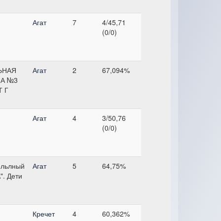
Агат
7
4/45,71
(0/0)
ЬНАЯ
Агат
2
67,094%
А №3
Т Г
Агат
4
3/50,76
(0/0)
ельлный
Агат
5
64,75%
". Дети
Кречет
4
60,362%