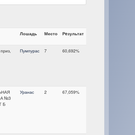
Лошадь
Место
Рeзультат
приз,
Пумпурас
7
60,692%
ЬНАЯ
Уранас
2
67,059%
А №3
Т Б