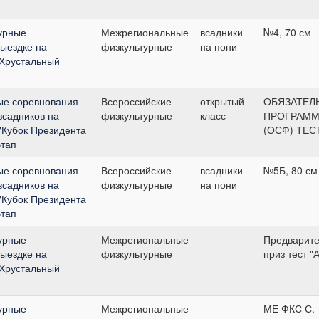
урные
Межрегиональные
всадники
№4, 70 см
выездке на
физкультурные
на пони
"Хрустальный
ые соревнования
Всероссийские
открытый
ОБЯЗАТЕЛ
всадников на
физкультурные
класс
ПРОГРАММ
 "Кубок Президента
(ОСФ) ТЕС
этап
ые соревнования
Всероссийские
всадники
№5Б, 80 см
всадников на
физкультурные
на пони
 "Кубок Президента
этап
урные
Межрегиональные
Предварит
выездке на
физкультурные
приз тест "А
"Хрустальный
урные
Межрегиональные
МЕ ФКС С.-