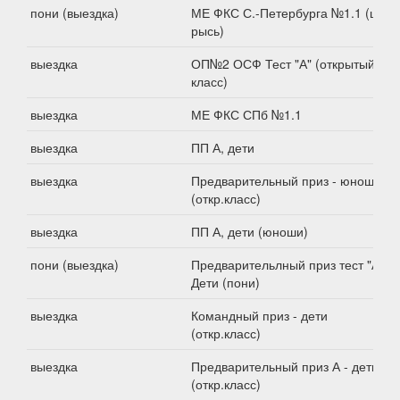
пони (выездка)
МЕ ФКС С.-Петербурга №1.1 (шаг-
рысь)
выездка
ОП№2 ОСФ Тест "А" (открытый
класс)
выездка
МЕ ФКС СПб №1.1
выездка
ПП А, дети
выездка
Предварительный приз - юноши
(откр.класс)
выездка
ПП А, дети (юноши)
пони (выездка)
Предварительлный приз тест "А".
Дети (пони)
выездка
Командный приз - дети
(откр.класс)
выездка
Предварительный приз А - дети
(откр.класс)