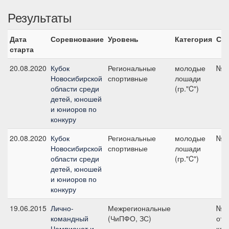
Результаты
Дата
Соревнование
Уровень
Категория
Ста
старта
20.08.2020
Кубок
Региональные
молодые
№2,
Новосибирской
спортивные
лошади
области среди
(гр."C")
детей, юношей
и юниоров по
конкуру
20.08.2020
Кубок
Региональные
молодые
№4,
Новосибирской
спортивные
лошади
области среди
(гр."C")
детей, юношей
и юниоров по
конкуру
19.06.2015
Лично-
Межрегиональные
№1
командный
(ЧиПФО, ЗС)
отк
Чемпионат и
кла