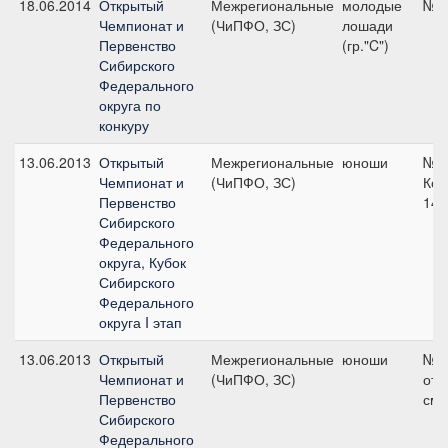
18.06.2014
Открытый
Межрегиональные
молодые
№4,
Чемпионат и
(ЧиПФО, ЗС)
лошади
Первенство
(гр."C")
Сибирского
Федерального
округа по
конкуру
13.06.2013
Открытый
Межрегиональные
юноши
№7
Чемпионат и
(ЧиПФО, ЗС)
Ком
Первенство
140
Сибирского
Федерального
округа, Кубок
Сибирского
Федерального
округа I этап
13.06.2013
Открытый
Межрегиональные
юноши
№3 
Чемпионат и
(ЧиПФО, ЗС)
отк
Первенство
см
Сибирского
Федерального