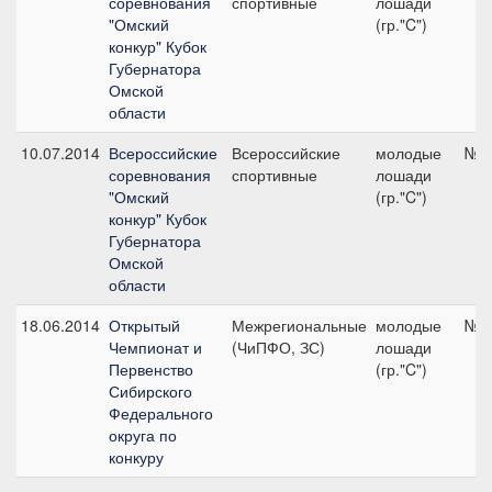
соревнования
спортивные
лошади
"Омский
(гр."C")
конкур" Кубок
Губернатора
Омской
области
10.07.2014
Всероссийские
Всероссийские
молодые
№5,
соревнования
спортивные
лошади
"Омский
(гр."C")
конкур" Кубок
Губернатора
Омской
области
18.06.2014
Открытый
Межрегиональные
молодые
№8,
Чемпионат и
(ЧиПФО, ЗС)
лошади
Первенство
(гр."C")
Сибирского
Федерального
округа по
конкуру