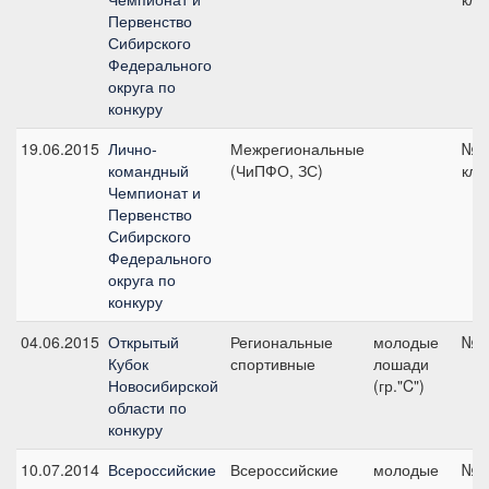
Первенство
Сибирского
Федерального
округа по
конкуру
19.06.2015
Лично-
Межрегиональные
№4 
командный
(ЧиПФО, ЗС)
кла
Чемпионат и
Первенство
Сибирского
Федерального
округа по
конкуру
04.06.2015
Открытый
Региональные
молодые
№2,
Кубок
спортивные
лошади
Новосибирской
(гр."C")
области по
конкуру
10.07.2014
Всероссийские
Всероссийские
молодые
№1,