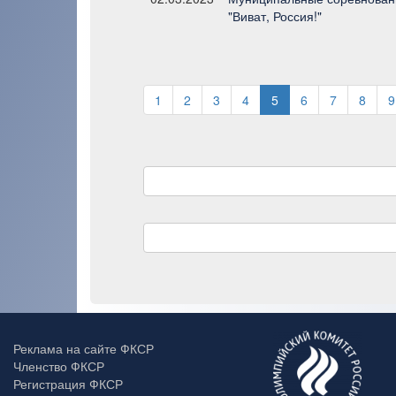
"Виват, Россия!"
1
2
3
4
5
6
7
8
9
Реклама на сайте ФКСР
Членство ФКСР
Регистрация ФКСР