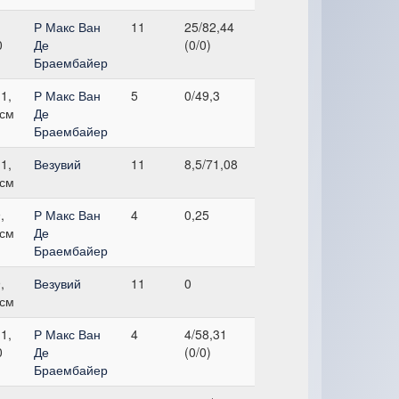
Р Макс Ван
11
25/82,44
0
Де
(0/0)
Браембайер
1,
Р Макс Ван
5
0/49,3
 см
Де
Браембайер
1,
Везувий
11
8,5/71,08
 см
,
Р Макс Ван
4
0,25
 см
Де
Браембайер
,
Везувий
11
0
 см
1,
Р Макс Ван
4
4/58,31
0
Де
(0/0)
Браембайер