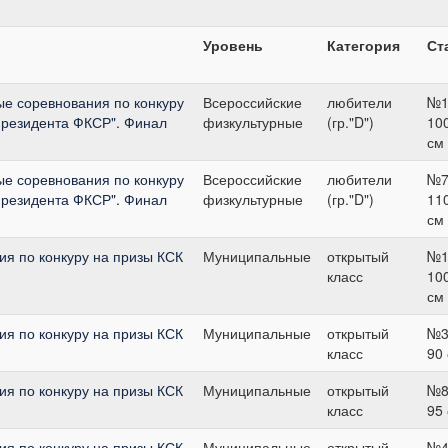
Уровень
Категория
Ст
ые соревнования по конкуру
Всероссийские
любители
№1
Президента ФКСР". Финал
физкультурные
(гр."D")
10
см
ые соревнования по конкуру
Всероссийские
любители
№7
Президента ФКСР". Финал
физкультурные
(гр."D")
11
см
я по конкуру на призы КСК
Муниципальные
открытый
№1
класс
10
см
я по конкуру на призы КСК
Муниципальные
открытый
№3
класс
90
я по конкуру на призы КСК
Муниципальные
открытый
№8
класс
95
я по конкуру на призы КСК
Муниципальные
открытый
№4