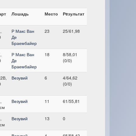
арт
Лошадь
Место
Рeзультат
,
Р Макс Ван
23
25/61,98
0
Де
Браембайер
,
Р Макс Ван
18
8/58,01
0
Де
(0/0)
Браембайер
2В,
Везувий
6
4/64,62
0
(0/0)
,
Везувий
11
61/55,81
 см
,
Везувий
13
0
 см
,
Везувий
4
65/58,42