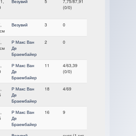
1,
Везувий
5
7,75/87,91
0
(0/0)
,
Везувий
3
0
 см
,
Р Макс Ван
2
0
 см
Де
Браембайер
,
Р Макс Ван
11
4/63,39
0
Де
(0/0)
Браембайер
,
Р Макс Ван
18
4/69
5
Де
Браембайер
,
Р Макс Ван
16
9
5
Де
Браембайер
,
Везувий
-
снят (1 гит