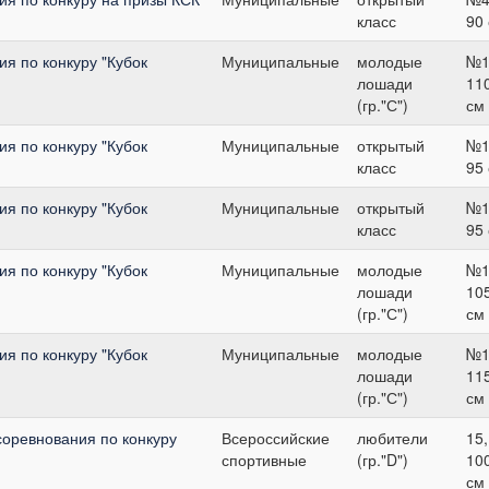
класс
90
я по конкуру "Кубок
Муниципальные
молодые
№1
лошади
11
(гр."С")
см
я по конкуру "Кубок
Муниципальные
открытый
№1
класс
95
я по конкуру "Кубок
Муниципальные
открытый
№1
класс
95
я по конкуру "Кубок
Муниципальные
молодые
№1
лошади
10
(гр."С")
см
я по конкуру "Кубок
Муниципальные
молодые
№1
лошади
11
(гр."С")
см
соревнования по конкуру
Всероссийские
любители
15,
спортивные
(гр."D")
10
см