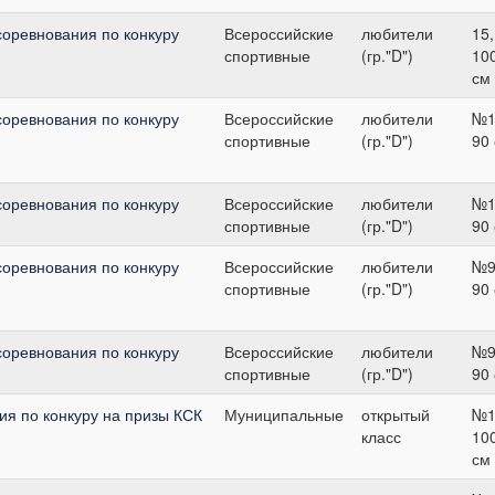
соревнования по конкуру
Всероссийские
любители
15,
спортивные
(гр."D")
10
см
соревнования по конкуру
Всероссийские
любители
№1
спортивные
(гр."D")
90
соревнования по конкуру
Всероссийские
любители
№1
спортивные
(гр."D")
90
соревнования по конкуру
Всероссийские
любители
№9
спортивные
(гр."D")
90
соревнования по конкуру
Всероссийские
любители
№9
спортивные
(гр."D")
90
я по конкуру на призы КСК
Муниципальные
открытый
№1
класс
10
см