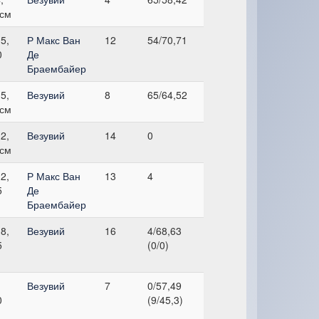
 см
5,
Р Макс Ван
12
54/70,71
0
Де
Браембайер
5,
Везувий
8
65/64,52
 см
2,
Везувий
14
0
 см
2,
Р Макс Ван
13
4
5
Де
Браембайер
8,
Везувий
16
4/68,63
5
(0/0)
Везувий
7
0/57,49
0
(9/45,3)