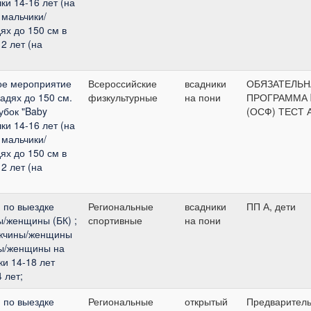
и 14-16 лет (на
 мальчики/
ях до 150 см в
2 лет (на
ое мероприятие
Всероссийские
всадники
ОБЯЗАТЕЛЬН
адях до 150 см.
физкультурные
на пони
ПРОГРАММА
Кубок "Baby
(ОСФ) ТЕСТ 
и 14-16 лет (на
 мальчики/
ях до 150 см в
2 лет (на
 по выездке
Региональные
всадники
ПП А, дети
ы/женщины (БК) ;
спортивные
на пони
ужчины/женщины
ны/женщины на
и 14-18 лет
 лет;
 по выездке
Региональные
открытый
Предварител