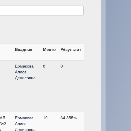
Всадник
Место
Рeзультат
Ермакова
8
0
Алиса
Денисовна
АЯ
Ермакова
19
64,855%
 №2
Алиса
А
Денисовна