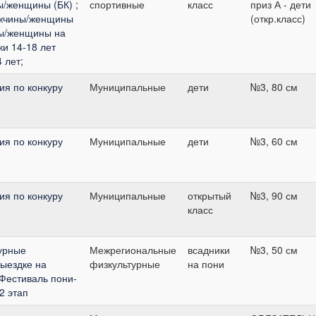
ы/женщины (БК) ;
спортивные
класс
приз А - дети
ужчины/женщины
(откр.класс)
ны/женщины на
и 14-18 лет
 лет;
я по конкуру
Муниципальные
дети
№3, 80 см
я по конкуру
Муниципальные
дети
№3, 60 см
я по конкуру
Муниципальные
открытый
№3, 90 см
класс
урные
Межрегиональные
всадники
№3, 50 см
выездке на
физкультурные
на пони
"Фестиваль пони-
2 этап