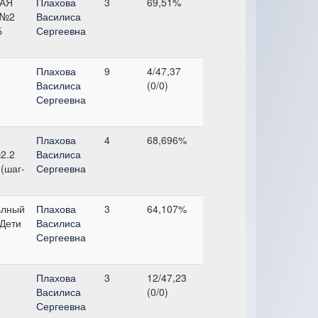
АЯ
Плахова
3
69,51%
 №2
Василиса
Б
Сергеевна
Плахова
9
4/47,37
Василиса
(0/0)
Сергеевна
Плахова
4
68,696%
2.2
Василиса
(шаг-
Сергеевна
ьлный
Плахова
3
64,107%
 Дети
Василиса
Сергеевна
Плахова
3
12/47,23
Василиса
(0/0)
Сергеевна