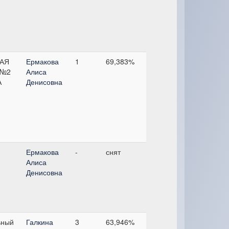
АЯ
Ермакова
1
69,383%
 №2
Алиса
А
Денисовна
Ермакова
-
снят
Алиса
Денисовна
ьный
Галкина
3
63,946%