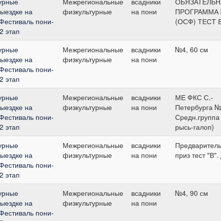
урные
Межрегиональные
всадники
ОБЯЗАТЕЛЬН
выездке на
физкультурные
на пони
ПРОГРАММА
"Фестиваль пони-
(ОСФ) ТЕСТ 
2 этап
урные
Межрегиональные
всадники
№4, 60 см
выездке на
физкультурные
на пони
"Фестиваль пони-
2 этап
урные
Межрегиональные
всадники
МЕ ФКС С.-
выездке на
физкультурные
на пони
Петербурга №
"Фестиваль пони-
Средн.группа 
2 этап
рысь-галоп)
урные
Межрегиональные
всадники
Предварител
выездке на
физкультурные
на пони
приз тест "В".
"Фестиваль пони-
2 этап
урные
Межрегиональные
всадники
№4, 90 см
выездке на
физкультурные
на пони
"Фестиваль пони-