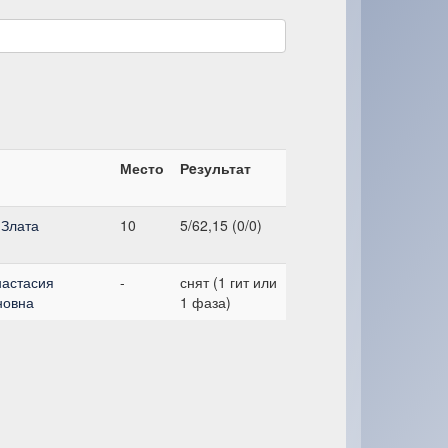
Место
Рeзультат
 Злата
10
5/62,15 (0/0)
настасия
-
снят (1 гит или
новна
1 фаза)