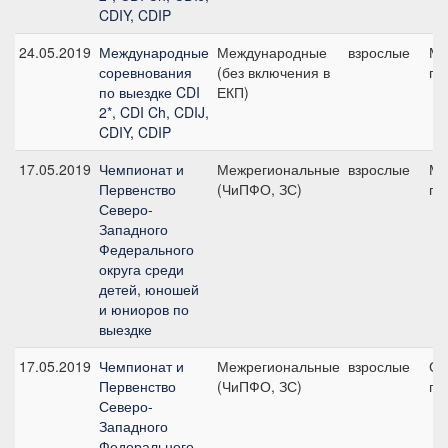
CDIY, CDIP
24.05.2019
Международные
Международные
взрослые
Ма
соревнования
(без включения в
пр
по выездке CDI
ЕКП)
2*, CDI Ch, CDIJ,
CDIY, CDIP
17.05.2019
Чемпионат и
Межрегиональные
взрослые
Ма
Первенство
(ЧиПФО, ЗС)
пр
Северо-
Западного
Федерального
округа среди
детей, юношей
и юниоров по
выездке
17.05.2019
Чемпионат и
Межрегиональные
взрослые
Ср
Первенство
(ЧиПФО, ЗС)
пр
Северо-
Западного
Федерального