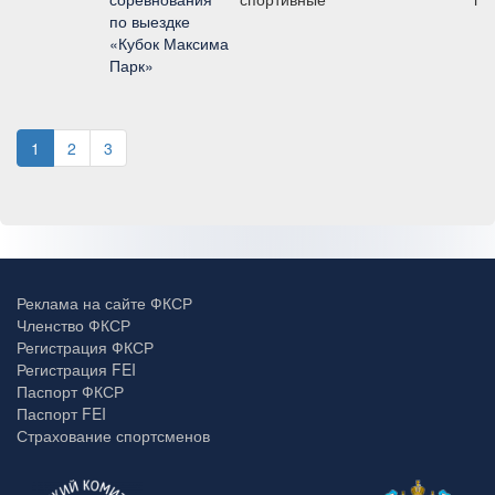
по выездке
«Кубок Максима
Парк»
1
2
3
Реклама на сайте ФКСР
Членство ФКСР
Регистрация ФКСР
Регистрация FEI
Паспорт ФКСР
Паспорт FEI
Страхование спортсменов