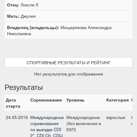
Отец:
Локсли II
Мать:
Джулия
Владелец (владельцы):
Мещерякова Александра
Николаевна
СПОРТИВНЫЕ РЕЗУЛЬТАТЫ И РЕЙТИНГ
Нет результатов для отображения
Результаты
Дата
Соревнование
Уровень
Категория
Ст
старта
24.05.2019
Международные
Международные
взрослые
Ср
соревнования
(без включения в
пр
по выездке CDI
ЕКП)
2*, CDI Ch, CDIJ,