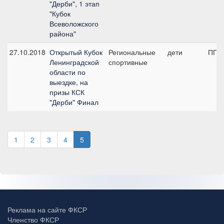
"Дерби", 1 этап
"Кубок
Всеволожского
района"
27.10.2018
Открытый Кубок
Региональные
дети
ПП А
Ленинградской
спортивные
области по
выездке, на
призы КСК
"Дерби" Финал
1
2
3
4
5
Реклама на сайте ФКСР
Членство ФКСР