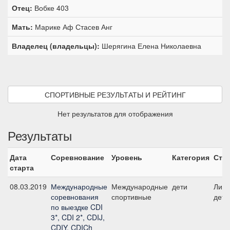
Отец:
Вобке 403
Мать:
Марике Аф Стасев Анг
Владелец (владельцы):
Шерягина Елена Николаевна
СПОРТИВНЫЕ РЕЗУЛЬТАТЫ И РЕЙТИНГ
Нет результатов для отображения
Результаты
Дата
Соревнование
Уровень
Категория
Ста
старта
08.03.2019
Международные
Международные
дети
Личн
соревнования
спортивные
дети
по выездке CDI
3*, CDI 2*, CDIJ,
CDIY, CDICh