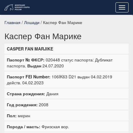
Toggl
navig
Главная
/
Лошади
/ Каспер Фан Марике
Каспер Фан Марике
CASPER FAN MARJIKE
Паспорт № ФКСР:
020448 статус паспорта: Дубликат
паспорта.
Выдан
24.07.2020
Паспорт FEI Number:
106IK63 D21 выдан 04.02.2019
действ. 04.02.2023
Страна рождения:
Дания
Год рождения:
2008
Пол:
мерин
Порода / масть:
Фризская вор.