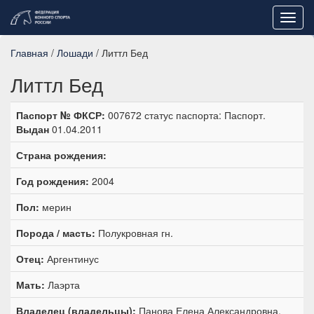
Toggl
navig
Главная
/
Лошади
/ Литтл Бед
Литтл Бед
Паспорт № ФКСР:
007672 статус паспорта: Паспорт.
Выдан
01.04.2011
Страна рождения:
Год рождения:
2004
Пол:
мерин
Порода / масть:
Полукровная гн.
Отец:
Аргентинус
Мать:
Лаэрта
Владелец (владельцы):
Панова Елена Александровна,