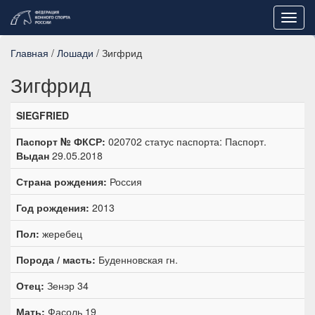
Toggl
navig
Главная
/
Лошади
/ Зигфрид
Зигфрид
SIEGFRIED
Паспорт № ФКСР:
020702 статус паспорта: Паспорт.
Выдан
29.05.2018
Страна рождения:
Россия
Год рождения:
2013
Пол:
жеребец
Порода / масть:
Буденновская гн.
Отец:
Зенэр 34
Мать:
Фасоль 19