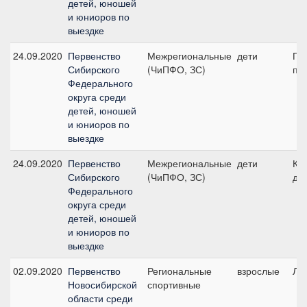
детей, юношей
и юниоров по
выездке
24.09.2020
Первенство
Межрегиональные
дети
Пр
Сибирского
(ЧиПФО, ЗС)
при
Федерального
округа среди
детей, юношей
и юниоров по
выездке
24.09.2020
Первенство
Межрегиональные
дети
Ко
Сибирского
(ЧиПФО, ЗС)
де
Федерального
округа среди
детей, юношей
и юниоров по
выездке
02.09.2020
Первенство
Региональные
взрослые
ЛК
Новосибирской
спортивные
области среди