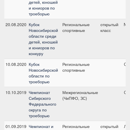
детей, юношей
и юниоров по
троеборью
20.08.2020
Кубок
Региональные
открытый
№1
Новосибирской
спортивные
класс
области среди
детей, юношей
и юниоров по
конкуру
10.08.2020
Кубок
Региональные
CC
Новосибирской
спортивные
области по
троеборью
10.10.2019
Чемпионат
Межрегиональные
CC
Сибирского
(ЧиПФО, ЗС)
Федерального
округа по
троеборью
01.09.2019
Чемпионат и
Региональные
открытый
ЛК