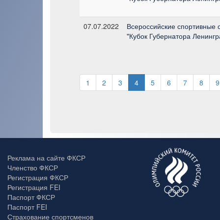
07.07.2022
Всероссийские спортивные 
"Кубок Губернатора Ленингр
1
2
3
4
5
6
7
8
9
Реклама на сайте ФКСР
Членство ФКСР
Регистрация ФКСР
Регистрация FEI
Паспорт ФКСР
Паспорт FEI
Страхование спортсменов