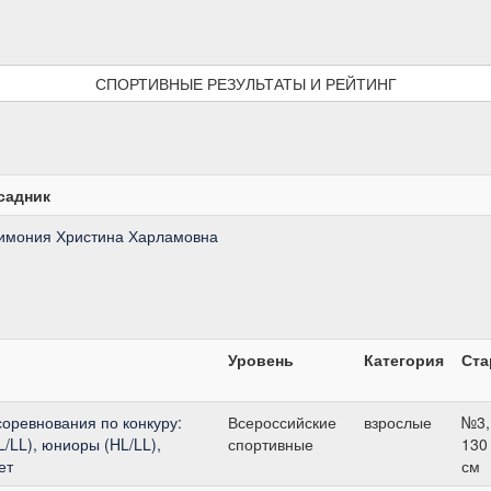
СПОРТИВНЫЕ РЕЗУЛЬТАТЫ И РЕЙТИНГ
садник
имония Христина Харламовна
Уровень
Категория
Ста
оревнования по конкуру:
Всероссийские
взрослые
№3,
/LL), юниоры (HL/LL),
спортивные
130
ет
см