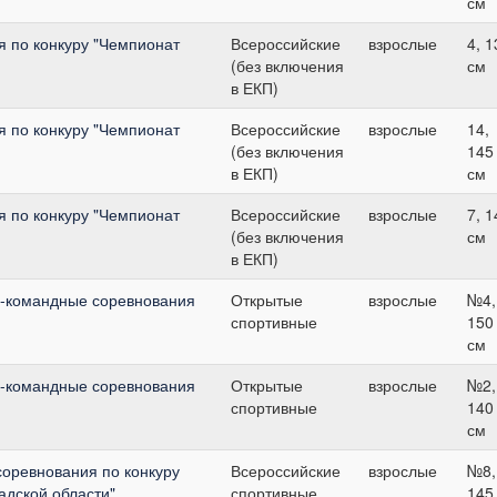
см
я по конкуру "Чемпионат
Всероссийские
взрослые
4, 1
(без включения
см
в ЕКП)
я по конкуру "Чемпионат
Всероссийские
взрослые
14,
(без включения
145
в ЕКП)
см
я по конкуру "Чемпионат
Всероссийские
взрослые
7, 1
(без включения
см
в ЕКП)
о-командные соревнования
Открытые
взрослые
№4,
спортивные
150
см
о-командные соревнования
Открытые
взрослые
№2,
спортивные
140
см
соревнования по конкуру
Всероссийские
взрослые
№8,
адской области"
спортивные
145