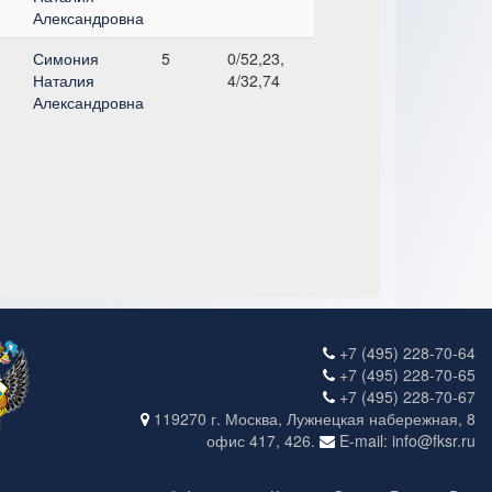
Александровна
Симония
5
0/52,23,
Наталия
4/32,74
Александровна
+7 (495) 228-70-64
+7 (495) 228-70-65
+7 (495) 228-70-67
119270 г. Москва, Лужнецкая набережная, 8
офис 417, 426.
E-mail: info@fksr.ru