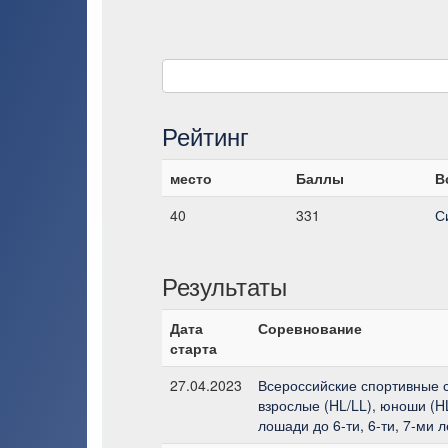
Рейтинг
место
Баллы
В
40
331
С
Результаты
Дата
Соревнование
старта
27.04.2023
Всероссийские спортивные с
взрослые (HL/LL), юноши (HL
лошади до 6-ти, 6-ти, 7-ми л