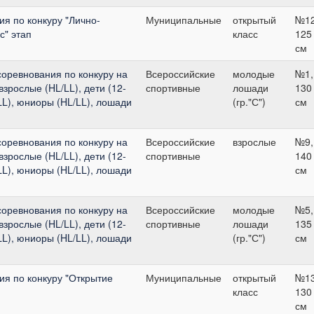
я по конкуру "Лично-
Муниципальные
открытый
№12
" этап
класс
125
см
оревнования по конкуру на
Всероссийские
молодые
№1,
взрослые (HL/LL), дети (12-
спортивные
лошади
130
LL), юниоры (HL/LL), лошади
(гр."С")
см
оревнования по конкуру на
Всероссийские
взрослые
№9,
взрослые (HL/LL), дети (12-
спортивные
140
LL), юниоры (HL/LL), лошади
см
оревнования по конкуру на
Всероссийские
молодые
№5,
взрослые (HL/LL), дети (12-
спортивные
лошади
135
LL), юниоры (HL/LL), лошади
(гр."С")
см
я по конкуру "Открытие
Муниципальные
открытый
№13
класс
130
см