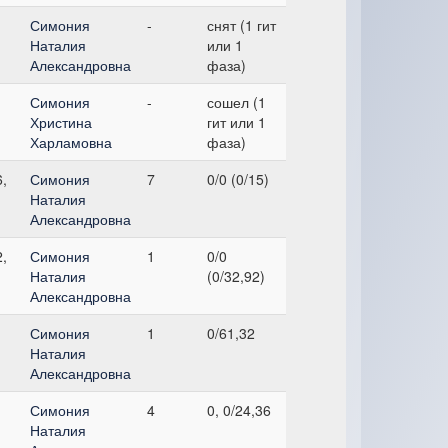
Симония
-
снят (1 гит
Наталия
или 1
Александровна
фаза)
Симония
-
сошел (1
Христина
гит или 1
Харламовна
фаза)
,
Симония
7
0/0 (0/15)
Наталия
Александровна
,
Симония
1
0/0
Наталия
(0/32,92)
Александровна
Симония
1
0/61,32
Наталия
Александровна
Симония
4
0, 0/24,36
Наталия