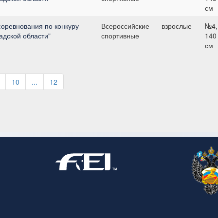
см
соревнования по конкуру
Всероссийские
взрослые
№4,
адской области"
спортивные
140
см
10
...
12