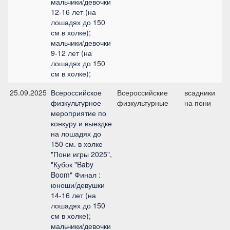
мальчики/девочки
12-16 лет (на
лошадях до 150
см в холке);
мальчики/девочки
9-12 лет (на
лошадях до 150
см в холке);
25.09.2025
Всероссийское
Всероссийские
всадники
П
физкультурное
физкультурные
на пони
п
мероприятие по
(
конкуру и выездке
на лошадях до
150 см. в холке
"Пони игры 2025",
"Кубок "Baby
Boom" Финал :
юноши/девушки
14-16 лет (на
лошадях до 150
см в холке);
мальчики/девочки