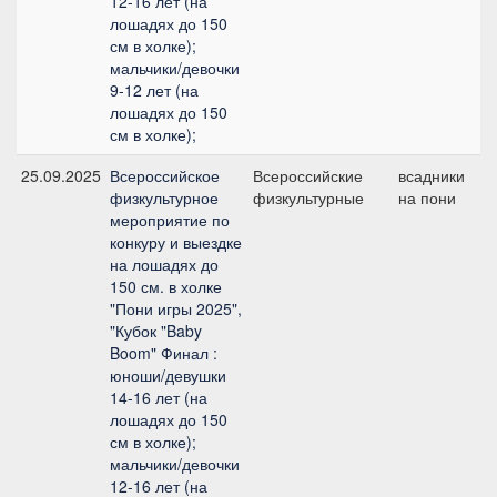
12-16 лет (на
лошадях до 150
см в холке);
мальчики/девочки
9-12 лет (на
лошадях до 150
см в холке);
25.09.2025
Всероссийское
Всероссийские
всадники
М
физкультурное
физкультурные
на пони
мероприятие по
конкуру и выездке
на лошадях до
150 см. в холке
"Пони игры 2025",
"Кубок "Baby
Boom" Финал :
юноши/девушки
14-16 лет (на
лошадях до 150
см в холке);
мальчики/девочки
12-16 лет (на