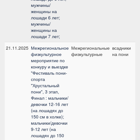
мужчины/
женщины на
лошади 6 лет;
мужчины/
женщины на
лошади 7 лет;
21.11.2025
Межрегиональное
Межрегиональные
всадники
№
физкультурное
физкультурные
на пони
мероприятие по
конкуру и выездке
"Фестиваль пони-
спорта
"Хрустальный
пони", 3 этап,
Финал : мальчики/
девочки 12-16 лет
(на лошадях до
150 см в холке);
мальчики/девочки
9-12 лет (на
лошадях до 150