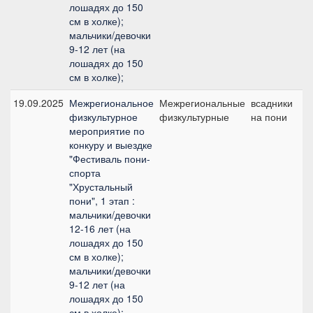
лошадях до 150
см в холке);
мальчики/девочки
9-12 лет (на
лошадях до 150
см в холке);
19.09.2025
Межрегиональное
Межрегиональные
всадники
,
физкультурное
физкультурные
на пони
мероприятие по
конкуру и выездке
"Фестиваль пони-
спорта
"Хрустальный
пони", 1 этап :
мальчики/девочки
12-16 лет (на
лошадях до 150
см в холке);
мальчики/девочки
9-12 лет (на
лошадях до 150
см в холке);