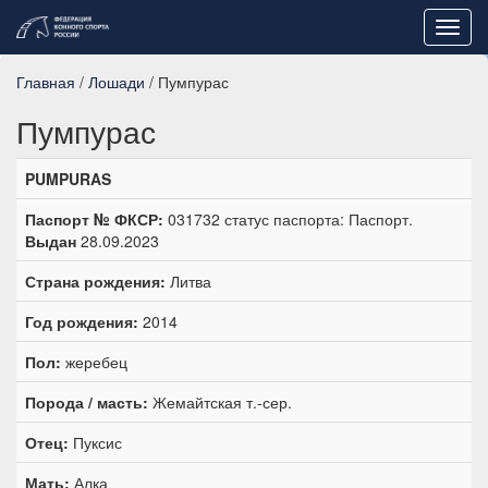
Toggl
navig
Главная
/
Лошади
/ Пумпурас
Пумпурас
PUMPURAS
Паспорт № ФКСР:
031732 статус паспорта: Паспорт.
Выдан
28.09.2023
Страна рождения:
Литва
Год рождения:
2014
Пол:
жеребец
Порода / масть:
Жемайтская т.-сер.
Отец:
Пуксис
Мать:
Алка