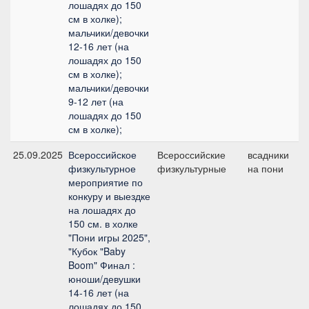
лошадях до 150
см в холке);
мальчики/девочки
12-16 лет (на
лошадях до 150
см в холке);
мальчики/девочки
9-12 лет (на
лошадях до 150
см в холке);
25.09.2025
Всероссийское
Всероссийские
всадники
М
физкультурное
физкультурные
на пони
мероприятие по
конкуру и выездке
на лошадях до
150 см. в холке
"Пони игры 2025",
"Кубок "Baby
Boom" Финал :
юноши/девушки
14-16 лет (на
лошадях до 150