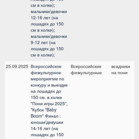
см в холке);
мальчики/девочки
12-16 лет (на
лошадях до 150
см в холке);
мальчики/девочки
9-12 лет (на
лошадях до 150
см в холке);
25.09.2025
Всероссийское
Всероссийские
всадники
П
физкультурное
физкультурные
на пони
п
мероприятие по
(
конкуру и выездке
на лошадях до
150 см. в холке
"Пони игры 2025",
"Кубок "Baby
Boom" Финал :
юноши/девушки
14-16 лет (на
лошадях до 150