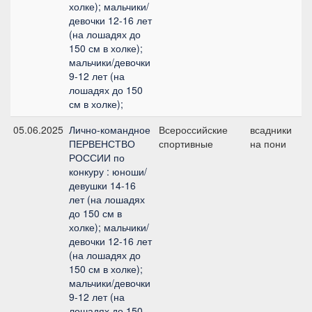
холке); мальчики/
девочки 12-16 лет
(на лошадях до
150 см в холке);
мальчики/девочки
9-12 лет (на
лошадях до 150
см в холке);
05.06.2025
Лично-командное
Всероссийские
всадники
№
ПЕРВЕНСТВО
спортивные
на пони
РОССИИ по
конкуру : юноши/
девушки 14-16
лет (на лошадях
до 150 см в
холке); мальчики/
девочки 12-16 лет
(на лошадях до
150 см в холке);
мальчики/девочки
9-12 лет (на
лошадях до 150