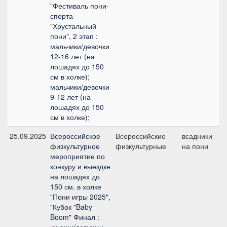
"Фестиваль пони-
спорта
"Хрустальный
пони", 2 этап :
мальчики/девочки
12-16 лет (на
лошадях до 150
см в холке);
мальчики/девочки
9-12 лет (на
лошадях до 150
см в холке);
25.09.2025
Всероссийское
Всероссийские
всадники
М
физкультурное
физкультурные
на пони
мероприятие по
конкуру и выездке
на лошадях до
150 см. в холке
"Пони игры 2025",
"Кубок "Baby
Boom" Финал :