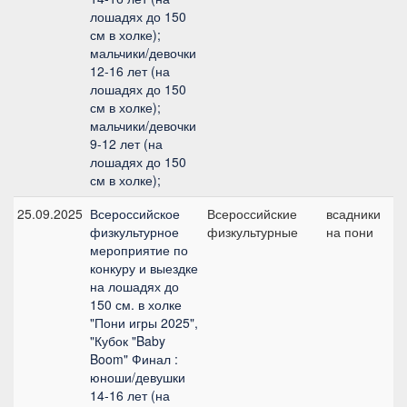
лошадях до 150
см в холке);
мальчики/девочки
12-16 лет (на
лошадях до 150
см в холке);
мальчики/девочки
9-12 лет (на
лошадях до 150
см в холке);
25.09.2025
Всероссийское
Всероссийские
всадники
М
физкультурное
физкультурные
на пони
мероприятие по
конкуру и выездке
на лошадях до
150 см. в холке
"Пони игры 2025",
"Кубок "Baby
Boom" Финал :
юноши/девушки
14-16 лет (на