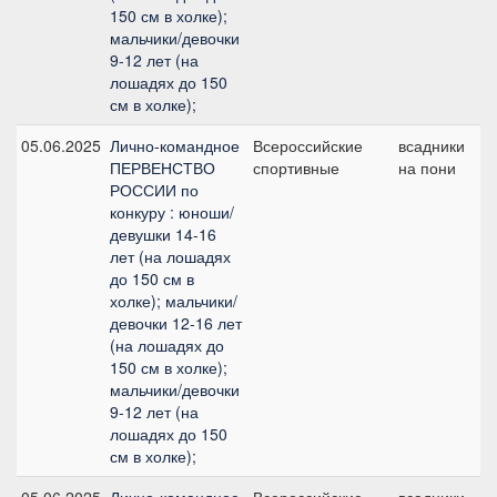
150 см в холке);
мальчики/девочки
9-12 лет (на
лошадях до 150
см в холке);
05.06.2025
Лично-командное
Всероссийские
всадники
№
ПЕРВЕНСТВО
спортивные
на пони
РОССИИ по
конкуру : юноши/
девушки 14-16
лет (на лошадях
до 150 см в
холке); мальчики/
девочки 12-16 лет
(на лошадях до
150 см в холке);
мальчики/девочки
9-12 лет (на
лошадях до 150
см в холке);