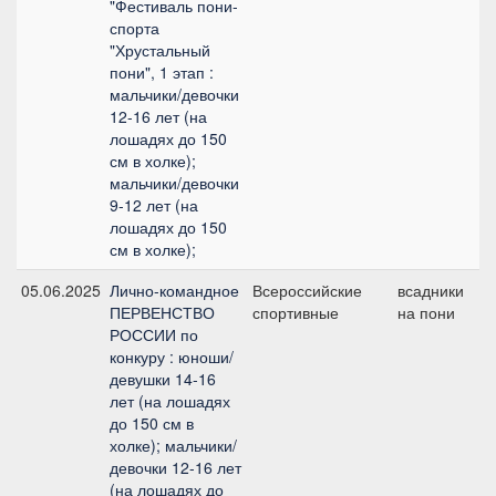
"Фестиваль пони-
спорта
"Хрустальный
пони", 1 этап :
мальчики/девочки
12-16 лет (на
лошадях до 150
см в холке);
мальчики/девочки
9-12 лет (на
лошадях до 150
см в холке);
05.06.2025
Лично-командное
Всероссийские
всадники
№
ПЕРВЕНСТВО
спортивные
на пони
РОССИИ по
конкуру : юноши/
девушки 14-16
лет (на лошадях
до 150 см в
холке); мальчики/
девочки 12-16 лет
(на лошадях до