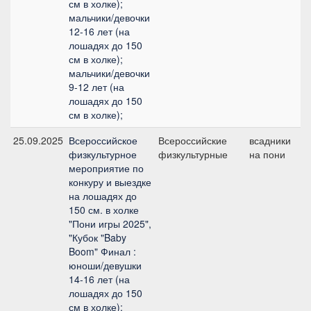
см в холке);
мальчики/девочки
12-16 лет (на
лошадях до 150
см в холке);
мальчики/девочки
9-12 лет (на
лошадях до 150
см в холке);
25.09.2025
Всероссийское
Всероссийские
всадники
П
физкультурное
физкультурные
на пони
п
мероприятие по
(
конкуру и выездке
на лошадях до
150 см. в холке
"Пони игры 2025",
"Кубок "Baby
Boom" Финал :
юноши/девушки
14-16 лет (на
лошадях до 150
см в холке);