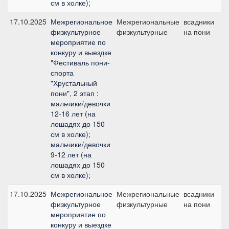
см в холке);
17.10.2025
Межрегиональное
Межрегиональные
всадники
№
физкультурное
физкультурные
на пони
мероприятие по
конкуру и выездке
"Фестиваль пони-
спорта
"Хрустальный
пони", 2 этап :
мальчики/девочки
12-16 лет (на
лошадях до 150
см в холке);
мальчики/девочки
9-12 лет (на
лошадях до 150
см в холке);
17.10.2025
Межрегиональное
Межрегиональные
всадники
№
физкультурное
физкультурные
на пони
мероприятие по
конкуру и выездке