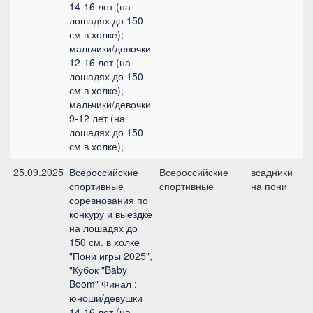
14-16 лет (на
лошадях до 150
см в холке);
мальчики/девочки
12-16 лет (на
лошадях до 150
см в холке);
мальчики/девочки
9-12 лет (на
лошадях до 150
см в холке);
25.09.2025
Всероссийские
Всероссийские
всадники
К
спортивные
спортивные
на пони
д
соревнования по
конкуру и выездке
на лошадях до
150 см. в холке
"Пони игры 2025",
"Кубок "Baby
Boom" Финал :
юноши/девушки
14-16 лет (на