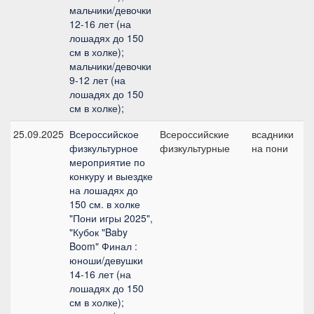
мальчики/девочки
12-16 лет (на
лошадях до 150
см в холке);
мальчики/девочки
9-12 лет (на
лошадях до 150
см в холке);
25.09.2025
Всероссийское
Всероссийские
всадники
П
физкультурное
физкультурные
на пони
п
мероприятие по
(
конкуру и выездке
на лошадях до
150 см. в холке
"Пони игры 2025",
"Кубок "Baby
Boom" Финал :
юноши/девушки
14-16 лет (на
лошадях до 150
см в холке);