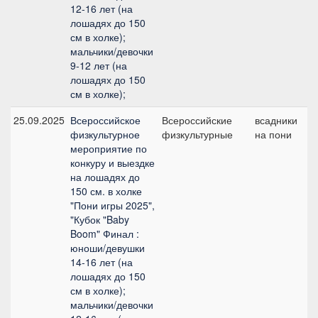
12-16 лет (на
лошадях до 150
см в холке);
мальчики/девочки
9-12 лет (на
лошадях до 150
см в холке);
25.09.2025
Всероссийское
Всероссийские
всадники
М
физкультурное
физкультурные
на пони
мероприятие по
конкуру и выездке
на лошадях до
150 см. в холке
"Пони игры 2025",
"Кубок "Baby
Boom" Финал :
юноши/девушки
14-16 лет (на
лошадях до 150
см в холке);
мальчики/девочки