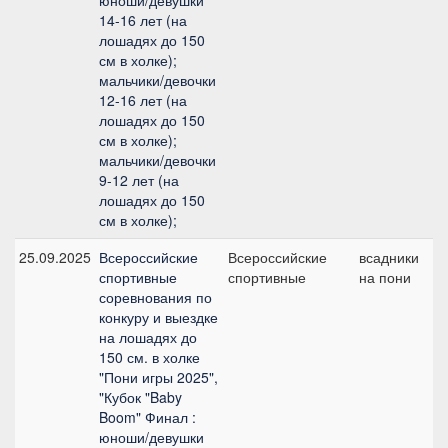
юноши/девушки
14-16 лет (на
лошадях до 150
см в холке);
мальчики/девочки
12-16 лет (на
лошадях до 150
см в холке);
мальчики/девочки
9-12 лет (на
лошадях до 150
см в холке);
25.09.2025
Всероссийские
Всероссийские
всадники
Л
спортивные
спортивные
на пони
соревнования по
конкуру и выездке
на лошадях до
150 см. в холке
"Пони игры 2025",
"Кубок "Baby
Boom" Финал :
юноши/девушки