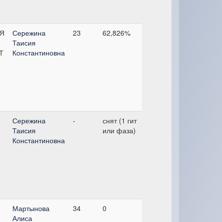
Я
Сережина
23
62,826%
Таисия
Т
Константиновна
Сережина
-
снят (1 гит
Таисия
или фаза)
Константиновна
Мартынова
34
0
Алиса