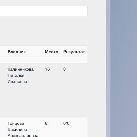
Всадник
Место
Рeзультат
Калинникова
16
0
Наталья
Ивановна
Гонцова
6
0/0
Василина
Александровна