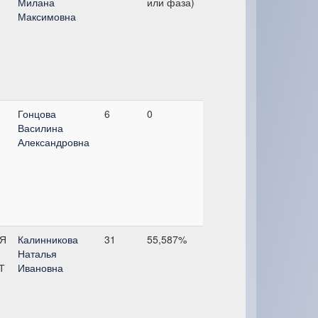
Милана
или фаза)
Максимовна
Гонцова
6
0
Василина
Александровна
Я
Калинникова
31
55,587%
Наталья
Т
Ивановна