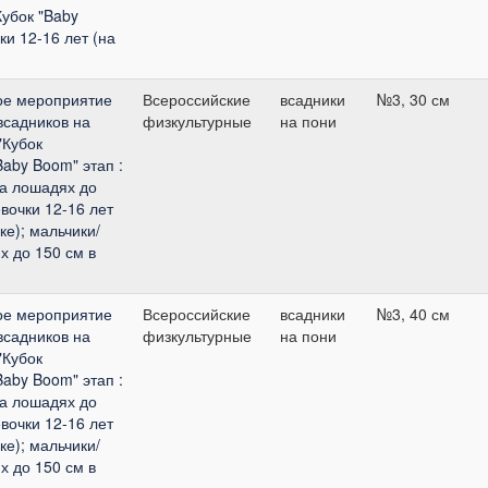
Кубок "Baby
ки 12-16 лет (на
ое мероприятие
Всероссийские
всадники
№3, 30 см
всадников на
физкультурные
на пони
"Кубок
Baby Boom" этап :
на лошадях до
евочки 12-16 лет
ке); мальчики/
х до 150 см в
ое мероприятие
Всероссийские
всадники
№3, 40 см
всадников на
физкультурные
на пони
"Кубок
Baby Boom" этап :
на лошадях до
евочки 12-16 лет
ке); мальчики/
х до 150 см в