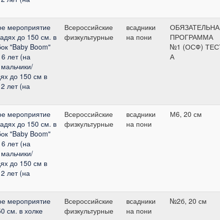
ое мероприятие
Всероссийские
всадники
ОБЯЗАТЕЛЬНА
адях до 150 см. в
физкультурные
на пони
ПРОГРАММА
бок "Baby Boom"
№1 (ОСФ) ТЕС
6 лет (на
А
 мальчики/
ях до 150 см в
2 лет (на
ое мероприятие
Всероссийские
всадники
М6, 20 см
адях до 150 см. в
физкультурные
на пони
бок "Baby Boom"
6 лет (на
 мальчики/
ях до 150 см в
2 лет (на
ое мероприятие
Всероссийские
всадники
№2б, 20 см
0 см. в холке
физкультурные
на пони