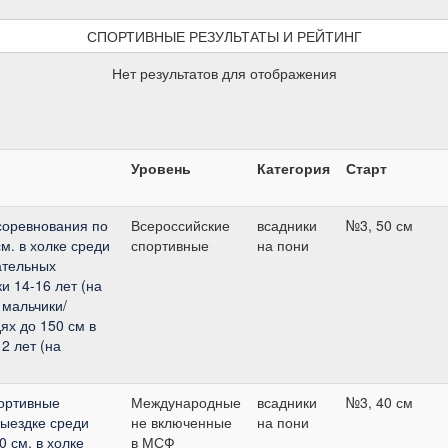
СПОРТИВНЫЕ РЕЗУЛЬТАТЫ И РЕЙТИНГ
Нет результатов для отображения
Уровень
Категория
Старт
соревнования по
Всероссийские
всадники
№3, 50 см
м. в холке среди
спортивные
на пони
ательных
и 14-16 лет (на
 мальчики/
ях до 150 см в
2 лет (на
ортивные
Международные
всадники
№3, 40 см
выездке среди
не включенные
на пони
 см. в холке
в МСФ