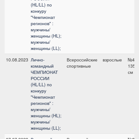
(HL/LL) по
конкуру
"Чемпионат
регионов" :
мужчины/
женщины (HL);
мужчины/
женщины (LL);
10.08.2023
Лично-
Всероссийские
взрослые
№4,
командный
спортивные
135
ЧЕМПИОНАТ
см
РОССИИ
(HL/LL) по
конкуру
"Чемпионат
регионов" :
мужчины/
женщины (HL);
мужчины/
женщины (LL);