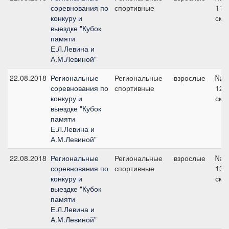
соревнования по
спортивные
110
конкуру и
см
выездке "Кубок
памяти
Е.Л.Левина и
А.М.Левиной"
22.08.2018
Региональные
Региональные
взрослые
№9,
соревнования по
спортивные
120
конкуру и
см
выездке "Кубок
памяти
Е.Л.Левина и
А.М.Левиной"
22.08.2018
Региональные
Региональные
взрослые
№5,
соревнования по
спортивные
130
конкуру и
см
выездке "Кубок
памяти
Е.Л.Левина и
А.М.Левиной"