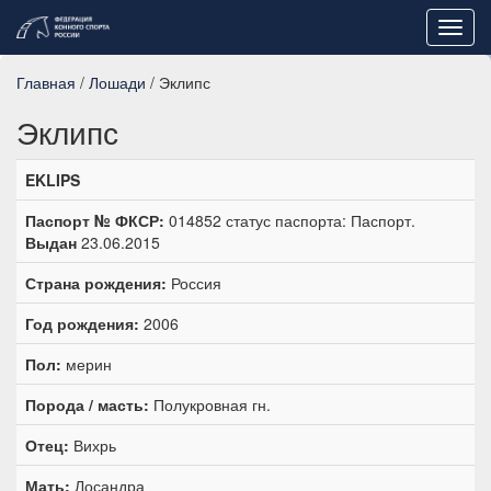
Toggl
navig
Главная
/
Лошади
/ Эклипс
Эклипс
EKLIPS
Паспорт № ФКСР:
014852 статус паспорта: Паспорт.
Выдан
23.06.2015
Страна рождения:
Россия
Год рождения:
2006
Пол:
мерин
Порода / масть:
Полукровная гн.
Отец:
Вихрь
Мать:
Лосандра