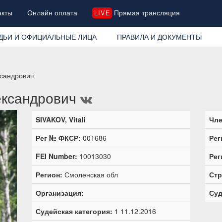
акты
Онлайн оплата
Прямая трансляция
LIVE
ДЬИ И ОФИЦИАЛЬНЫЕ ЛИЦА
ПРАВИЛА И ДОКУМЕНТЫ
ксандрович
ександрович
SIVAKOV, Vitali
Чле
Рег № ФКСР:
001686
Рег
FEI Number:
10013030
Рег
Регион:
Смоленская обл
Стр
Организация:
Суд
Судейская категория:
1 11.12.2016