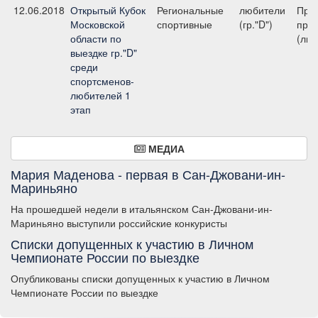
12.06.2018
Открытый Кубок
Региональные
любители
Пре
Московской
спортивные
(гр."D")
приз
области по
(люб
выездке гр."D"
среди
спортсменов-
любителей 1
этап
МЕДИА
Мария Маденова - первая в Сан-Джовани-ин-
Мариньяно
На прошедшей недели в итальянском Сан-Джовани-ин-
Мариньяно выступили российские конкуристы
Списки допущенных к участию в Личном
Чемпионате России по выездке
Опубликованы списки допущенных к участию в Личном
Чемпионате России по выездке