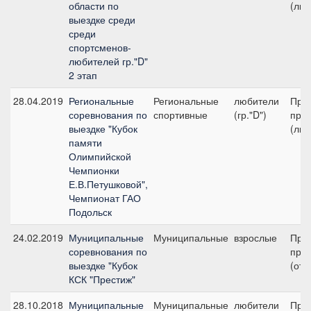
области по
(люб
выездке среди
среди
спортсменов-
любителей гр."D"
2 этап
28.04.2019
Региональные
Региональные
любители
Пре
соревнования по
спортивные
(гр."D")
приз
выездке "Кубок
(люб
памяти
Олимпийской
Чемпионки
Е.В.Петушковой",
Чемпионат ГАО
Подольск
24.02.2019
Муниципальные
Муниципальные
взрослые
Пре
соревнования по
приз
выездке "Кубок
(отк
КСК "Престиж"
28.10.2018
Муниципальные
Муниципальные
любители
Пре