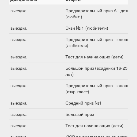
выездка
Предварительный приз А - дети
(любит.)
выездка
Экви № 1 (любители)
выездка
Предварительный приз - юноши
(любители)
выездка
Тест для начинающих (дети)
выездка
Большой приз (всадники 16-25
лет)
выездка
Предварительный приз - юноши
(откр.класс)
выездка
Средний приз №1
выездка
Большой приз
выездка
Тест для начинающих (дети)
выездка
КЮР по программе юношеских езд