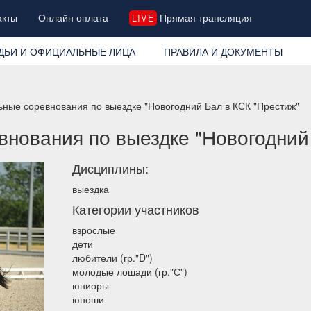
акты
Онлайн оплата
Прямая трансляция
LIVE
ДЬИ И ОФИЦИАЛЬНЫЕ ЛИЦА
ПРАВИЛА И ДОКУМЕНТЫ
ные соревнования по выездке "Новогодний Бал в КСК "Престиж"
нования по выездке "Новогодний
Дисциплины:
выездка
Категории участников
взрослые
дети
любители (гр."D")
молодые лошади (гр."С")
юниоры
юноши