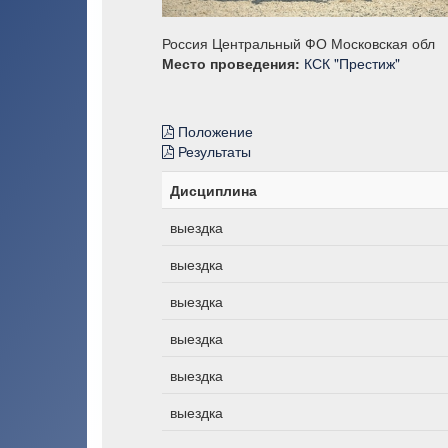
Россия Центральный ФО Московская обл
Место проведения:
КСК "Престиж"
Положение
Результаты
Дисциплина
выездка
выездка
выездка
выездка
выездка
выездка