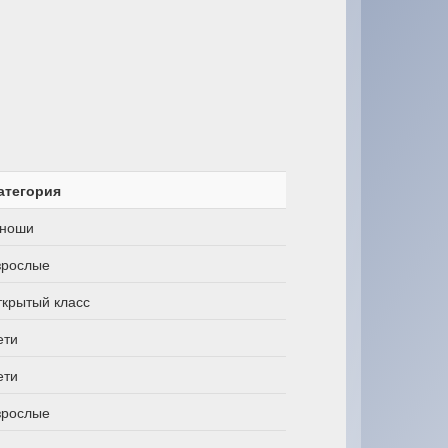
атегория
ноши
зрослые
ткрытый класс
ети
ети
зрослые