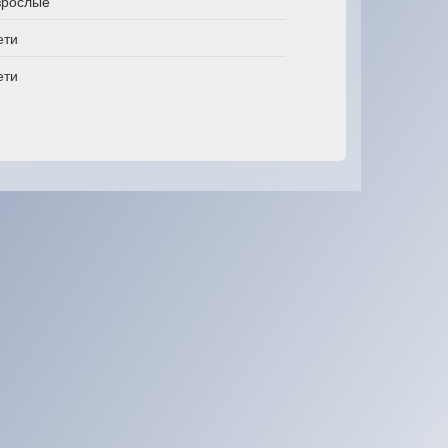
зрослые
ети
ети