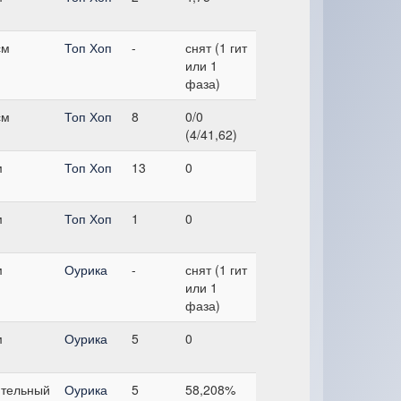
см
Топ Хоп
-
снят (1 гит
или 1
фаза)
см
Топ Хоп
8
0/0
(4/41,62)
м
Топ Хоп
13
0
м
Топ Хоп
1
0
м
Оурика
-
снят (1 гит
или 1
фаза)
м
Оурика
5
0
тельный
Оурика
5
58,208%