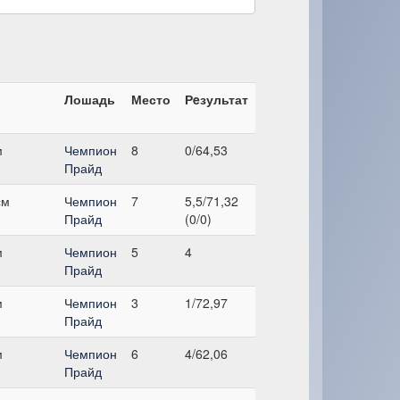
Лошадь
Место
Рeзультат
м
Чемпион
8
0/64,53
Прайд
см
Чемпион
7
5,5/71,32
Прайд
(0/0)
м
Чемпион
5
4
Прайд
м
Чемпион
3
1/72,97
Прайд
м
Чемпион
6
4/62,06
Прайд