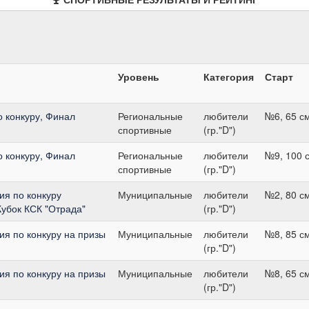
Уровень
Категория
Старт
о конкуру, Финал
Региональные
любители
№6, 65 с
спортивные
(гр."D")
о конкуру, Финал
Региональные
любители
№9, 100 
спортивные
(гр."D")
я по конкуру
Муниципальные
любители
№2, 80 с
убок КСК "Отрада"
(гр."D")
я по конкуру на призы
Муниципальные
любители
№8, 85 с
(гр."D")
я по конкуру на призы
Муниципальные
любители
№8, 65 с
(гр."D")