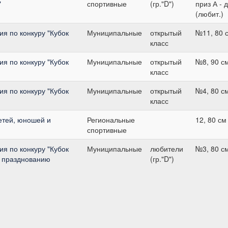
"
спортивные
(гр."D")
приз А - 
(любит.)
я по конкуру "Кубок
Муниципальные
открытый
№11, 80 
класс
я по конкуру "Кубок
Муниципальные
открытый
№8, 90 с
класс
я по конкуру "Кубок
Муниципальные
открытый
№4, 80 с
класс
етей, юношей и
Региональные
12, 80 см
спортивные
я по конкуру "Кубок
Муниципальные
любители
№3, 80 с
й празднованию
(гр."D")