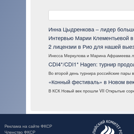
Инна Цыдренкова – лидер большо
Интервью Марии Клементьевой в
2 лицензии в Рио для нашей выез
Инесса Меркулова и Марина Афрамеева ли
CDI4*/CDI1* Hagen: турнир прод
Во второй день турнира российские пары 
«Конный фестиваль» в Новом ве
В КСК Новый век прошли VII Открытые соре
Реклама на сайте ФКСР
Членство ФКСР