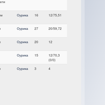
дети
см
Оурика
16
12/75,51
м
Оурика
27
20/59,72
м
Оурика
20
12
Оурика
15
12/70,3
(0/0)
м
Оурика
3
4